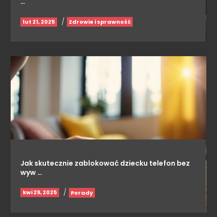
…
/
lut 21, 2025
Zdrowie i sprawność
Jak skutecznie zablokować dziecku telefon bez
wyw …
/
kwi 29, 2025
Porady