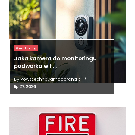
Monitoring
Jaka kamera do monitoringu
podwórka wif …
By
PowszechnaSamoobrona.pl
/
lip 27, 2026