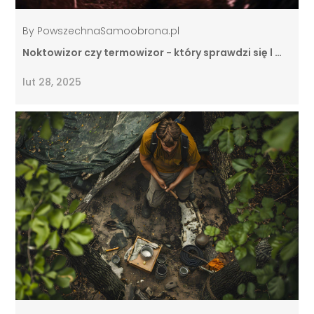
By
PowszechnaSamoobrona.pl
Noktowizor czy termowizor - który sprawdzi się l …
lut 28, 2025