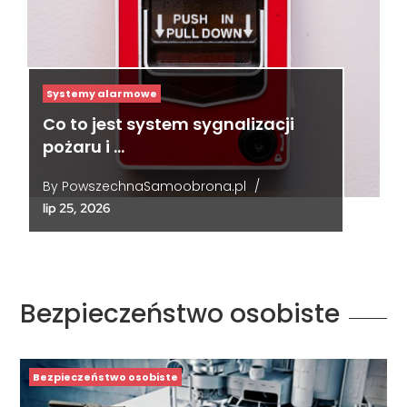
Systemy alarmowe
Co to jest system sygnalizacji
pożaru i …
By
PowszechnaSamoobrona.pl
/
lip 25, 2026
Bezpieczeństwo osobiste
Bezpieczeństwo osobiste