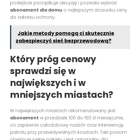
podejście porządkuje decyzję i pozwala wybrać
abonament dla domu
o najlepszym stosunku ceny
do zakresu ochrony.
Jakie metody pomogą ci skutecznie
zabezpieczyć sieć bezprzewodową?
Który próg cenowy
sprawdzi się w
największych i w
mniejszych miastach?
W największych miastach rekomendowany jest
abonament
w przedziale 100 do 150 zł miesięcznie,
co zapewnia całodobowy nadzór oraz interwencję
patrolu przy przewidywalnych kosztach. Taki poziom
obejmuje pełne pakiety i jest optymalny dla