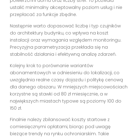
powierzchni domu oraz liczby stref. To pozwala
ustalić minimalny akceptowalny poziom usług i nie
przepłacać za funkcje zbędne.
Następnie warto dopasować liczbę i typ czujników
do architektury budynku, co wpływa na koszt
instalacji oraz wymagania względem monitoringu.
Precyzyjna parametryzacja przekłada się na
stabilność działania i efektywną analizę zdarzeń.
Kolejny krok to porównanie wariantów
abonamentowych w odniesieniu do lokalizacji, co
uwzględnia realne czasy dojazdu i politykę cenową
dla danego obszaru. W mniejszych miejscowościach
korzystne są stawki od 80 zł miesięcznie, a w
największych miastach typowe są poziomy 100 do
150 zł.
Finalnie należy zbilansować koszty startowe z
comiesięcznymi opłatami, biorąc pod uwagę
bieżące trendy na rynku ochroniarskim. Takie