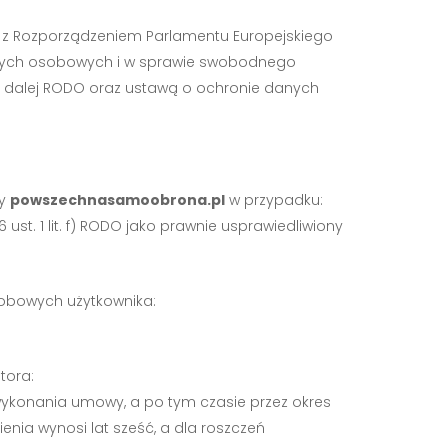
e z Rozporządzeniem Parlamentu Europejskiego
 danych osobowych i w sprawie swobodnego
e dalej RODO oraz ustawą o ochronie danych
ny
powszechnasamoobrona.pl
w przypadku:
t. 1 lit. f) RODO jako prawnie usprawiedliwiony
sobowych użytkownika:
tora:
wykonania umowy, a po tym czasie przez okres
enia wynosi lat sześć, a dla roszczeń