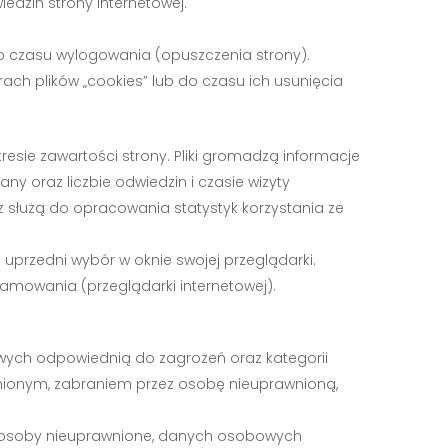
dzin strony internetowej.
o czasu wylogowania (opuszczenia strony).
ach plików „cookies” lub do czasu ich usunięcia
resie zawartości strony. Pliki gromadzą informacje
any oraz liczbie odwiedzin i czasie wizyty
cz służą do opracowania statystyk korzystania ze
przedni wybór w oknie swojej przeglądarki.
amowania (przeglądarki internetowej).
wych odpowiednią do zagrożeń oraz kategorii
ionym, zabraniem przez osobę nieuprawnioną,
z osoby nieuprawnione, danych osobowych