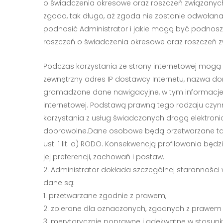
o świadczenia okresowe oraz roszczeń związanych
zgoda, tak długo, aż zgoda nie zostanie odwołan
podnosić Administrator i jakie mogą być podnoszon
roszczeń o świadczenia okresowe oraz roszczeń z
Podczas korzystania ze strony internetowej mogą
zewnętrzny adres IP dostawcy Internetu, nazwa d
gromadzone dane nawigacyjne, w tym informacje o
internetowej. Podstawą prawną tego rodzaju czynnoś
korzystania z usług świadczonych drogą elektron
dobrowolne.Dane osobowe będą przetwarzane także
ust. 1 lit. a) RODO. Konsekwencją profilowania bę
jej preferencji, zachowań i postaw.
Administrator dokłada szczególnej staranności 
dane są:
przetwarzane zgodnie z prawem,
zbierane dla oznaczonych, zgodnych z prawem 
merytorycznie poprawne i adekwatne w stosunku