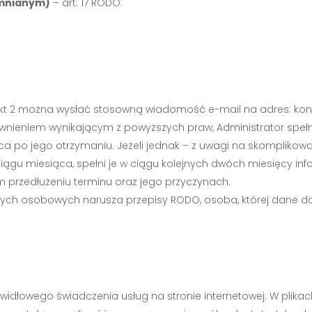
omnianym)
– art. 17 RODO.
 pkt 2 można wysłać stosowną wiadomość e-mail na adres:
kon
rawnieniem wynikającym z powyższych praw, Administrator speł
iąca po jego otrzymaniu. Jeżeli jednak – z uwagi na skomplikow
iągu miesiąca, spełni je w ciągu kolejnych dwóch miesięcy in
 przedłużeniu terminu oraz jego przyczynach.
anych osobowych narusza przepisy RODO, osoba, której dane d
rawidłowego świadczenia usług na stronie internetowej. W plika