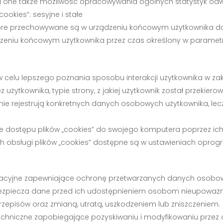
ą one także możliwość opracowywania ogólnych statystyk odwie
okies”: sesyjne i stałe
które przechowywane są w urządzeniu końcowym użytkownika d
ądzeniu końcowym użytkownika przez czas określony w parametr
 w celu lepszego poznania sposobu interakcji użytkownika w zak
 użytkownika, typie strony, z jakiej użytkownik został przekierow
e nie rejestrują konkretnych danych osobowych użytkownika, le
dostępu plików „cookies” do swojego komputera poprzez ich u
 obsługi plików „cookies” dostępne są w ustawieniach oprogr
anizacyjne zapewniające ochronę przetwarzanych danych osobo
bezpiecza dane przed ich udostępnieniem osobom nieupoważn
episów oraz zmianą, utratą, uszkodzeniem lub zniszczeniem.
techniczne zapobiegające pozyskiwaniu i modyfikowaniu prze