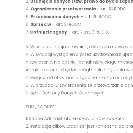
Usunięcie danych (tzw. prawo do bycia zap
Ograniczenie przetwarzania
– art. 18 RODO.
Przeniesienie danych
– art. 20 RODO.
Sprzeciw
– art. 21 RODO
Cofnięcie zgody
– art. 7 ust. 3 RODO.
W celu realizacji uprawnień, o których mowa w
W sytuacji wystąpienia przez użytkownika z up
niezwłocznie, nie później jednak niż w ciągu mies
Administrator nie będzie mógł spełnić żądania w c
miesiąca od otrzymania żądania – o zamierzonym
W przypadku stwierdzenia, że przetwarzanie d
Urzędu Ochrony Danych Osobowych.
PLIKI „COOKIES”
Strona Administratora używa plików „cookies”.
Instalacja plików „cookies” jest konieczna do p