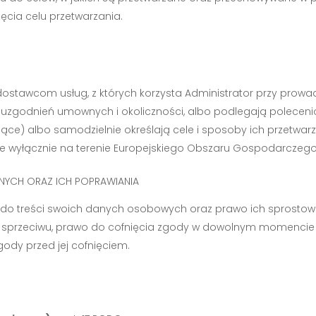
ięcia celu przetwarzania.
tawcom usług, z których korzysta Administrator przy prowadz
uzgodnień umownych i okoliczności, albo podlegają polecen
ce) albo samodzielnie określają cele i sposoby ich przetwarz
wyłącznie na terenie Europejskiego Obszaru Gospodarczego
NYCH ORAZ ICH POPRAWIANIA
do treści swoich danych osobowych oraz prawo ich sprostowan
a sprzeciwu, prawo do cofnięcia zgody w dowolnym momenci
ody przed jej cofnięciem.