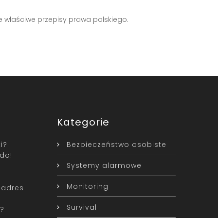
e właściwe przepisy prawa polskiego.
Kategorie
i?
Bezpieczeństwo osobiste
do!
Systemy alarmowe
Monitoring
 adres
Survival
?