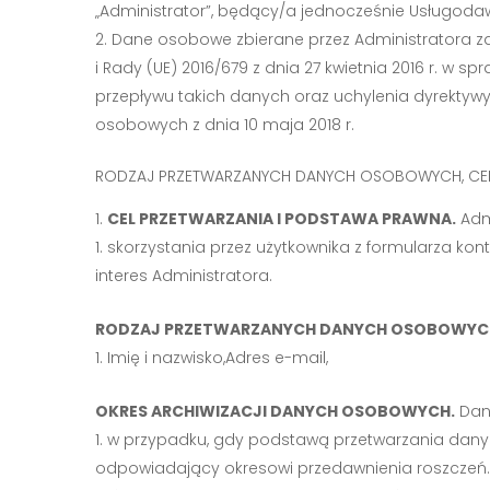
„Administrator”, będący/a jednocześnie Usługoda
Dane osobowe zbierane przez Administratora z
i Rady (UE) 2016/679 z dnia 27 kwietnia 2016 r. 
przepływu takich danych oraz uchylenia dyrektyw
osobowych z dnia 10 maja 2018 r.
RODZAJ PRZETWARZANYCH DANYCH OSOBOWYCH, CEL I
CEL PRZETWARZANIA I PODSTAWA PRAWNA.
Adm
skorzystania przez użytkownika z formularza kon
interes Administratora.
RODZAJ PRZETWARZANYCH DANYCH OSOBOWYC
Imię i nazwisko,Adres e-mail,
OKRES ARCHIWIZACJI DANYCH OSOBOWYCH.
Dan
w przypadku, gdy podstawą przetwarzania danych
odpowiadający okresowi przedawnienia roszczeń. Je