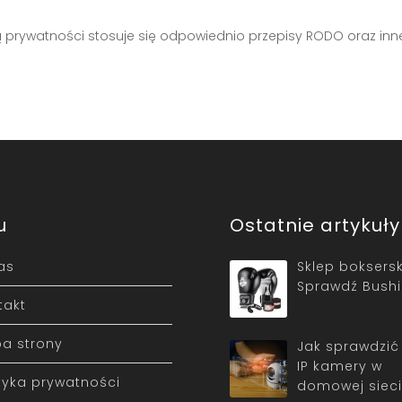
 prywatności stosuje się odpowiednio przepisy RODO oraz inn
u
Ostatnie artykuły
as
Sklep boksersk
Sprawdź Bushi
takt
a strony
Jak sprawdzić
IP kamery w
ityka prywatności
domowej sieci