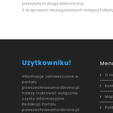
przesyłanych drogą elektroniczną.
W sprawach nieuregulowanych niniejszą Polityką
Użytkowniku!
Men
O n
Informacje zamieszczone w
portalu
Kon
powszechnasamoobrona.pl
należy traktować wyłącznie
Map
czysto informacyjnie.
Redakcja Portalu
Pol
powszechnasamoobrona.pl