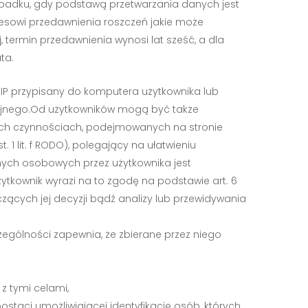
ypadku, gdy podstawą przetwarzania danych jest
esowi przedawnienia roszczeń jakie może
 termin przedawnienia wynosi lat sześć, a dla
ta.
 IP przypisany do komputera użytkownika lub
cyjnego.Od użytkowników mogą być także
nych czynnościach, podejmowanych na stronie
 1 lit. f RODO), polegający na ułatwieniu
nych osobowych przez użytkownika jest
tkownik wyrazi na to zgodę na podstawie art. 6
czących jej decyzji bądź analizy lub przewidywania
zególności zapewnia, że zbierane przez niego
 tymi celami,
taci umożliwiającej identyfikację osób, których