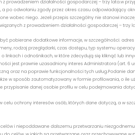
 z prowadzeniem działalności gospodarczej – trzy lata.w prz
a, a po odwołaniu zgody przez okres czasu odpowiadający okr
e wobec niego. Jeżeli przepis szczególny nie stanowi inaczej,
wiązanych z prowadzeniem działalności gospodarczej – trzy la
 być pobierane dodatkowe informacje, w szczególności: adres
omeny, rodzaj przeglądarki, czas dostępu, typ systemu opera
 linkach i odnośnikach, w które zdecydują się kliknąć lub in
ci jest prawnie uzasadniony interes Administratora (art. 6 ust.
iczną oraz na poprawie funkcjonalności tych usług.Podanie da
 w sposób zautomatyzowany w formie profilowania, o ile uży
dzie przypisanie danej osobie profilu w celu podejmowania doty
w celu ochrony interesów osób, których dane dotyczą, a w szc
celów i niepoddawane dalszemu przetwarzaniu niezgodnemu z
 do celów, w jakich są przetwarzane oraz przechowywane w pos