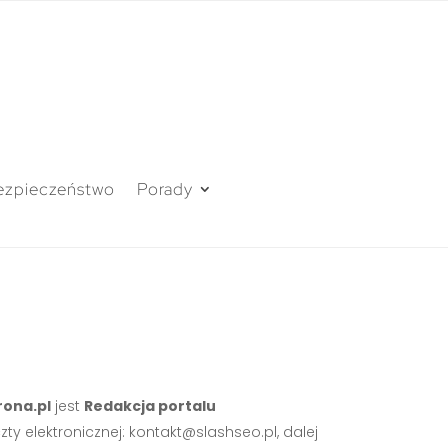
ezpieczeństwo
Porady
ona.pl
jest
Redakcja portalu
zty elektronicznej:
kontakt@slashseo.pl
, dalej