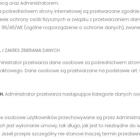
wcą oraz Administratorem.
a pośrednictwem strony internetowej są przetwarzane zgodni
w sprawie ochrony osób fizycznych w związku z przetwarzaniem
y 95/46/WE (ogólne rozporządzenie o ochronie danych), zwan
 ZAKRES ZBIERANIA DANYCH
inistrator przetwarza dane osobowe za pośrednictwem stro
taktowego. Dane osobowe są przetwarzane na podstawie art. 6 us
H.
Administrator przetwarza następujące kategorie danych o
e osobowe użytkowników przechowywane są przez Administra
 jest wykonanie umowy, tak długo, jak jest to niezbędne do 
żeli przepis szczególny nie stanowi inaczej, termin przedawni