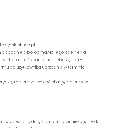
takt@slashseo.pl
.
nia żądanie albo odmawia jego spełnienia
any charakter żądania lub liczbę żądań –
formując użytkownika uprzednio w terminie
otyczą, ma prawo wnieść skargę do Prezesa
ch „cookies” znajdują się informacje niezbędne do