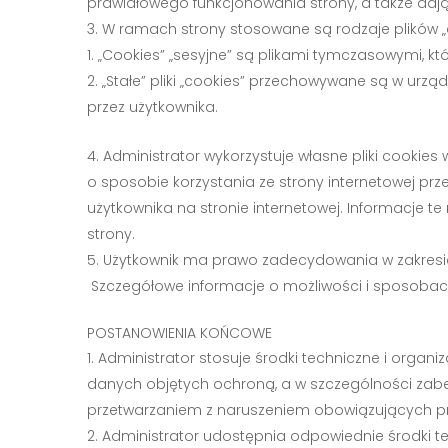
prawidłowego funkcjonowania strony, a także daj
W ramach strony stosowane są rodzaje plików „co
„Cookies” „sesyjne” są plikami tymczasowymi, 
„Stałe” pliki „cookies” przechowywane są w urz
przez użytkownika.
Administrator wykorzystuje własne pliki cookies
o sposobie korzystania ze strony internetowej przez
użytkownika na stronie internetowej. Informacje t
strony.
Użytkownik ma prawo zadecydowania w zakresie 
Szczegółowe informacje o możliwości i sposobach
POSTANOWIENIA KOŃCOWE
Administrator stosuje środki techniczne i org
danych objętych ochroną, a w szczególności za
przetwarzaniem z naruszeniem obowiązujących prz
Administrator udostępnia odpowiednie środki 