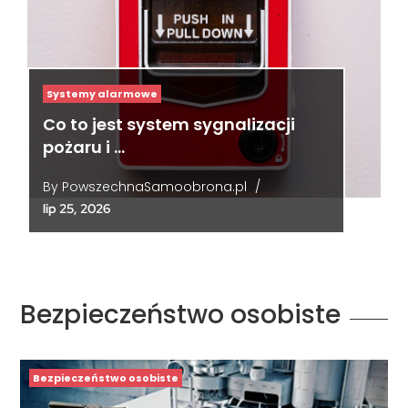
Systemy alarmowe
Co to jest system sygnalizacji
pożaru i …
By
PowszechnaSamoobrona.pl
/
lip 25, 2026
Bezpieczeństwo osobiste
Bezpieczeństwo osobiste