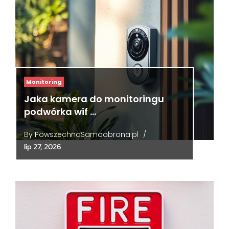
Monitoring
Jaka kamera do monitoringu
podwórka wif …
By
PowszechnaSamoobrona.pl
/
lip 27, 2026