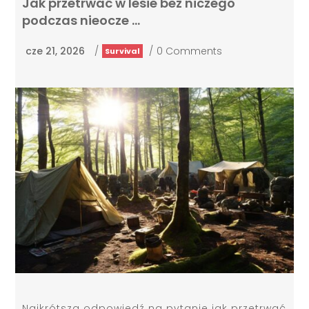
Jak przetrwać w lesie bez niczego
podczas nieocze …
cze 21, 2026
/
/
0 Comments
Survival
Najkrótsza odpowiedź na pytanie jak przetrwać