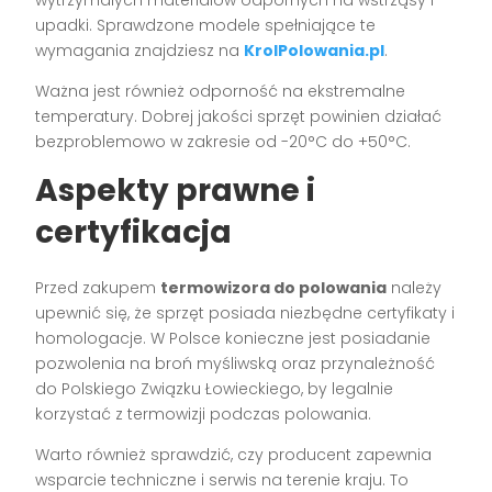
wytrzymałych materiałów odpornych na wstrząsy i
upadki. Sprawdzone modele spełniające te
wymagania znajdziesz na
KrolPolowania.pl
.
Ważna jest również odporność na ekstremalne
temperatury. Dobrej jakości sprzęt powinien działać
bezproblemowo w zakresie od -20°C do +50°C.
Aspekty prawne i
certyfikacja
Przed zakupem
termowizora do polowania
należy
upewnić się, że sprzęt posiada niezbędne certyfikaty i
homologacje. W Polsce konieczne jest posiadanie
pozwolenia na broń myśliwską oraz przynależność
do Polskiego Związku Łowieckiego, by legalnie
korzystać z termowizji podczas polowania.
Warto również sprawdzić, czy producent zapewnia
wsparcie techniczne i serwis na terenie kraju. To