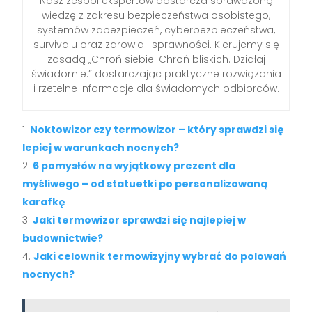
Nasz zespół ekspertów dostarcza sprawdzoną
wiedzę z zakresu bezpieczeństwa osobistego,
systemów zabezpieczeń, cyberbezpieczeństwa,
survivalu oraz zdrowia i sprawności. Kierujemy się
zasadą „Chroń siebie. Chroń bliskich. Działaj
świadomie.” dostarczając praktyczne rozwiązania
i rzetelne informacje dla świadomych odbiorców.
Noktowizor czy termowizor – który sprawdzi się
lepiej w warunkach nocnych?
6 pomysłów na wyjątkowy prezent dla
myśliwego – od statuetki po personalizowaną
karafkę
Jaki termowizor sprawdzi się najlepiej w
budownictwie?
Jaki celownik termowizyjny wybrać do polowań
nocnych?