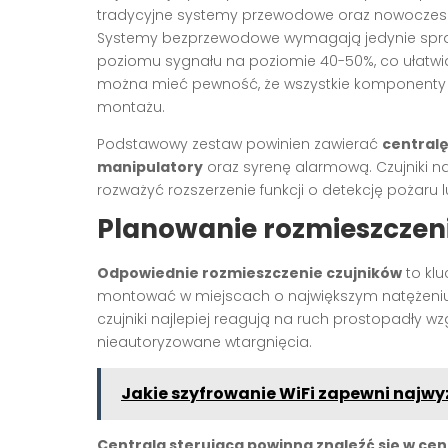
tradycyjne systemy przewodowe oraz nowoczes
Systemy bezprzewodowe wymagają jedynie spra
poziomu sygnału na poziomie 40-50%, co ułatwia
można mieć pewność, że wszystkie komponenty 
montażu.
Podstawowy zestaw powinien zawierać
centralę
manipulatory
oraz syrenę alarmową. Czujniki n
rozważyć rozszerzenie funkcji o detekcję pożaru lub
Planowanie rozmieszcze
Odpowiednie rozmieszczenie czujników
to klu
montować w miejscach o największym natężeniu 
czujniki najlepiej reagują na ruch prostopadły w
nieautoryzowane wtargnięcia.
Jakie szyfrowanie WiFi zapewni najw
Centrala sterująca powinna znaleźć się w cen