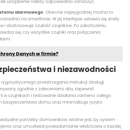
ażde urządzenie należy odpowiednio oznaczyć.
systemu alarmowego
. Obecnie najwygodniej można to
rednio na smartfonie. W jej interfejsie ustawia się strefy
ów i dostosowuje czułość czujników. Po zakończeniu
awdza się, czy wszystkie czujniki oraz połączenia
alarm.
chrony Danych w firmie?
zpieczeństwa i niezawodności
ygorystycznego przestrzegania instrukcji obsługi
nywany zgodnie z zaleceniami, aby zapewnić
i w czujnikach i testowanie działania zarówno całego
om bezpieczeństwa domu oraz minimalizuje ryzyko
widualne potrzeby domowników. Istotne jest, by system
jenia oraz umożliwiał powiadamianie właściciela o każdej