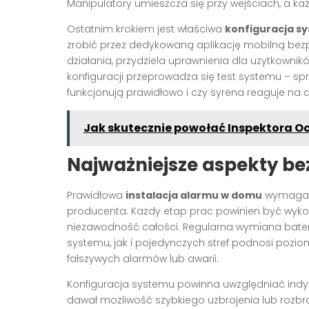
Manipulatory umieszcza się przy wejściach, a k
Ostatnim krokiem jest właściwa
konfiguracja 
zrobić przez dedykowaną aplikację mobilną bezpoś
działania, przydziela uprawnienia dla użytkownik
konfiguracji przeprowadza się test systemu – spr
funkcjonują prawidłowo i czy syrena reaguje na 
Jak skutecznie powołać Inspektora O
Najważniejsze aspekty be
Prawidłowa
instalacja alarmu w domu
wymaga r
producenta. Każdy etap prac powinien być wyko
niezawodność całości. Regularna wymiana bateri
systemu, jak i pojedynczych stref podnosi pozi
fałszywych alarmów lub awarii.
Konfiguracja systemu powinna uwzględniać indy
dawał możliwość szybkiego uzbrojenia lub rozbro