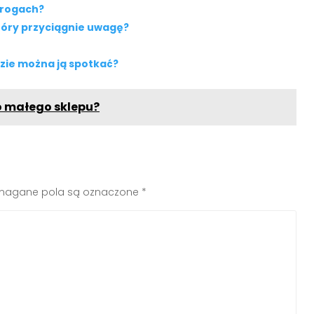
drogach?
który przyciągnie uwagę?
dzie można ją spotkać?
o małego sklepu?
agane pola są oznaczone
*