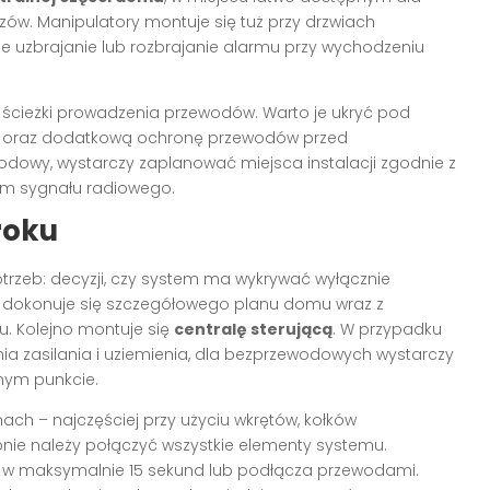
w. Manipulatory montuje się tuż przy drzwiach
 uzbrajanie lub rozbrajanie alarmu przy wychodzeniu
 ścieżki prowadzenia przewodów. Warto je ukryć pod
ykę oraz dodatkową ochronę przewodów przed
odowy, wystarczy zaplanować miejsca instalacji zgodnie z
om sygnału radiowego.
roku
otrzeb: decyzji, czy system ma wykrywać wyłącznie
ie dokonuje się szczegółowego planu domu wraz z
hu. Kolejno montuje się
centralę sterującą
. W przypadku
zasilania i uziemienia, dla bezprzewodowych wystarczy
ym punkcie.
ch – najczęściej przy użyciu wkrętów, kołków
ie należy połączyć wszystkie elementy systemu.
 w maksymalnie 15 sekund lub podłącza przewodami.