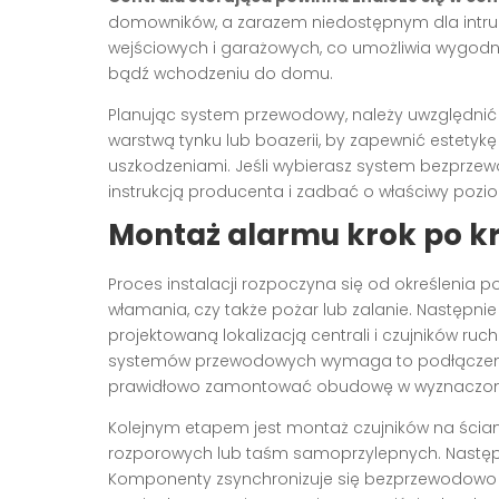
domowników, a zarazem niedostępnym dla intruzó
wejściowych i garażowych, co umożliwia wygodne
bądź wchodzeniu do domu.
Planując system przewodowy, należy uwzględnić
warstwą tynku lub boazerii, by zapewnić estet
uszkodzeniami. Jeśli wybierasz system bezprzew
instrukcją producenta i zadbać o właściwy pozi
Montaż alarmu krok po k
Proces instalacji rozpoczyna się od określenia p
włamania, czy także pożar lub zalanie. Następn
projektowaną lokalizacją centrali i czujników ruc
systemów przewodowych wymaga to podłączenia 
prawidłowo zamontować obudowę w wyznaczon
Kolejnym etapem jest montaż czujników na ściana
rozporowych lub taśm samoprzylepnych. Następn
Komponenty zsynchronizuje się bezprzewodowo