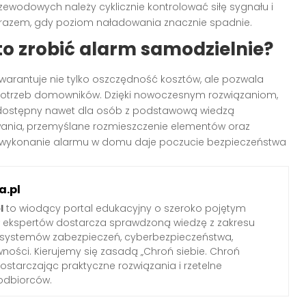
ewodowych należy cyklicznie kontrolować siłę sygnału i
razem, gdy poziom naładowania znacznie spadnie.
o zrobić alarm samodzielnie?
arantuje nie tylko oszczędność kosztów, ale pozwala
potrzeb domowników. Dzięki nowoczesnym rozwiązaniom,
 dostępny nawet dla osób z podstawową wiedzą
ania, przemyślane rozmieszczenie elementów oraz
e wykonanie alarmu w domu daje poczucie bezpieczeństwa
.pl
l
to wiodący portal edukacyjny o szeroko pojętym
ł ekspertów dostarcza sprawdzoną wiedzę z zakresu
 systemów zabezpieczeń, cyberbezpieczeństwa,
wności. Kierujemy się zasadą „Chroń siebie. Chroń
 dostarczając praktyczne rozwiązania i rzetelne
odbiorców.