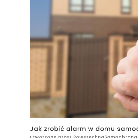
Jak zrobić alarm w domu samod
utworzone przez
PowszechnaSamoobrona.