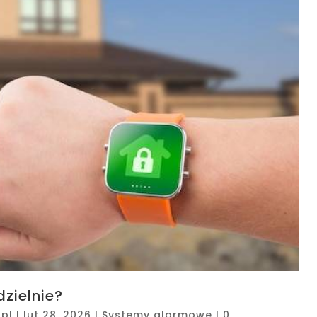
zielnie?
pl
|
lut 28, 2026
|
Systemy alarmowe
|
0