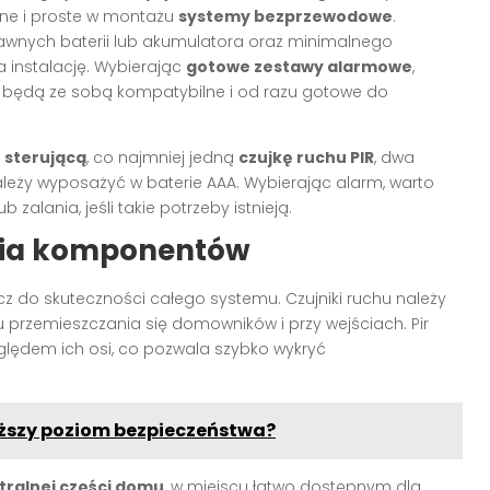
ne i proste w montażu
systemy bezprzewodowe
.
wnych baterii lub akumulatora oraz minimalnego
 instalację. Wybierając
gotowe zestawy alarmowe
,
będą ze sobą kompatybilne i od razu gotowe do
 sterującą
, co najmniej jedną
czujkę ruchu PIR
, dwa
ależy wyposażyć w baterie AAA. Wybierając alarm, warto
 zalania, jeśli takie potrzeby istnieją.
nia komponentów
cz do skuteczności całego systemu. Czujniki ruchu należy
przemieszczania się domowników i przy wejściach. Pir
zględem ich osi, co pozwala szybko wykryć
yższy poziom bezpieczeństwa?
tralnej części domu
, w miejscu łatwo dostępnym dla