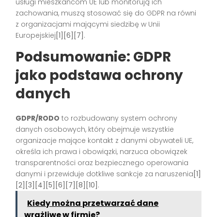
usługi mieszkańcom UE lub monitorują ich
zachowania, muszą stosować się do GDPR na równi
z organizacjami mającymi siedzibę w Unii
Europejskiej
[1][6][7]
.
Podsumowanie: GDPR
jako podstawa ochrony
danych
GDPR/RODO
to rozbudowany system ochrony
danych osobowych, który obejmuje wszystkie
organizacje mające kontakt z danymi obywateli UE,
określa ich prawa i obowiązki, narzuca obowiązek
transparentności oraz bezpiecznego operowania
danymi i przewiduje dotkliwe sankcje za naruszenia
[1]
[2][3][4][5][6][7][8][10]
.
Kiedy można przetwarzać dane
wrażliwe w firmie?