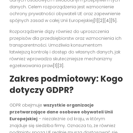
danych osobowych i swobodnym przepływem tych
danych. Celem rozporządzenia jest wzmocnienie
ochrony prywatności obywateli UE oraz zapewnienie
spójnych zasad w całej Unii Europejskiej
[1][2][4][5]
.
Rozporządzenie dąży również do uproszczenia
przepisów dla przedsiębiorstw oraz wzmocnienia ich
transparentności. Umożliwia konsumentom
łatwiejszą kontrolę i dostęp do własnych danych, jak
również wprowadza skuteczniejsze mechanizmy
egzekwowania praw
[1][3]
.
Zakres podmiotowy: Kogo
dotyczy GDPR?
GDPR obejmuje
wszystkie organizacje
przetwarzające dane osobowe obywateli Unii
Europejskiej
– niezależnie od kraju, w którym
znajduje się siedziba firmy. Oznacza to, że również
podmioty spoza UE realnie muszą dostosować się