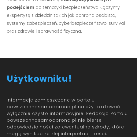
podejściem
do tematyki bezpieczeństwa. Łączymy
ekspertyzę z dziedzin takich jak ochrona osobista,
systemy zabezpieczeń, cyberbezpieczeństwo, survival
oraz zdrowie i sprawność fizyczna.
Użytkowniku!
Informacje zamieszczone w portalu
powszechnasamoobrona.pl należy traktować
wyłącznie czysto informacyjnie. Redakcja Portalu
powszechnasamoobrona.pl nie bierze
odpowiedzialności za ewentualne szkody, które
mogą wynikać ze złej interpretacji treści.