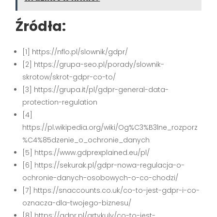
Źródła:
[1] https://nflo.pl/slownik/gdpr/
[2] https://grupa-seo.pl/porady/slownik-
skrotow/skrot-gdpr-co-to/
[3] https://grupa.it/pl/gdpr-general-data-
protection-regulation
[4]
https://pl.wikipedia.org/wiki/Og%C3%B3lne_rozporz
%C4%85dzenie_o_ochronie_danych
[5] https://www.gdprexplained.eu/pl/
[6] https://sekurak.pl/gdpr-nowa-regulacja-o-
ochronie-danych-osobowych-o-co-chodzi/
[7] https://snaccounts.co.uk/co-to-jest-gdpr-i-co-
oznacza-dla-twojego-biznesu/
[8] https://gdpr.pl/artykuly/co-to-jest-