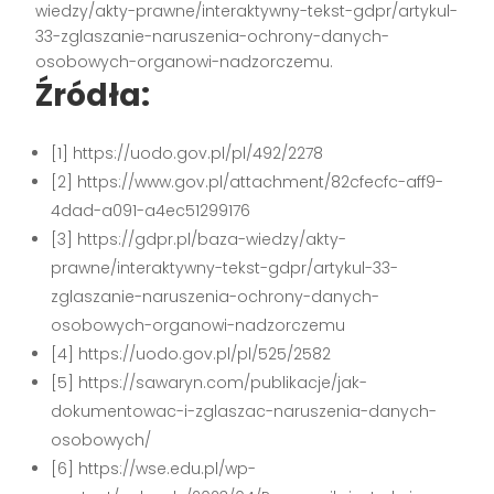
wiedzy/akty-prawne/interaktywny-tekst-gdpr/artykul-
33-zglaszanie-naruszenia-ochrony-danych-
osobowych-organowi-nadzorczemu.
Źródła:
[1] https://uodo.gov.pl/pl/492/2278
[2] https://www.gov.pl/attachment/82cfecfc-aff9-
4dad-a091-a4ec51299176
[3] https://gdpr.pl/baza-wiedzy/akty-
prawne/interaktywny-tekst-gdpr/artykul-33-
zglaszanie-naruszenia-ochrony-danych-
osobowych-organowi-nadzorczemu
[4] https://uodo.gov.pl/pl/525/2582
[5] https://sawaryn.com/publikacje/jak-
dokumentowac-i-zglaszac-naruszenia-danych-
osobowych/
[6] https://wse.edu.pl/wp-