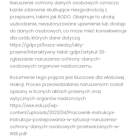
Naruszenie ochrony danych osobowych oznacza
każde zdarzenie skutkujące niezgodnością z
przepisami, takimi jak RODO. Obejmuje to utratę,
uszkodzenie, nieautoryzowane ujawnienie lub dostęp
do danych osobowych, co może mieć konsekwencje
dla osób, których dane dotyczą
https://gdpr.pl/baza-wiedzy/akty-
prawne/interaktywny-tekst-gdpr/artykul-33-
zglaszanie-naruszenia-ochrony-danych-
osobowych-organowi-nadzorczemu.
Rozumienie tego pojęcia jest kluczowe dla właściwej
reakcji. Proces przeciwdziałania naruszeniom został
opisany w licznych aktach prawnych oraz
wytycznych organów nadzorczych
https://wse.edu.pl/wp-
content/uploads/2023/04/Pracownik-instrukcja-
Instrukcja-postepowania-w-sytuacji-naruszenia-
ochrony-danych-osobowych-przetwarzanych-w-
WSE.pdf.