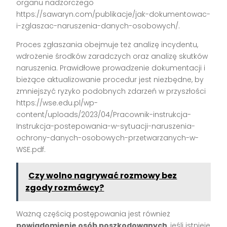
organu nadzorczego
https://sawaryn.com/publikacje/jak-dokumentowac-
i-zglaszac-naruszenia-danych-osobowych/.
Proces zgłaszania obejmuje też analizę incydentu,
wdrożenie środków zaradczych oraz analizę skutków
naruszenia. Prawidłowe prowadzenie dokumentacji i
bieżące aktualizowanie procedur jest niezbędne, by
zmniejszyć ryzyko podobnych zdarzeń w przyszłości
https://wse.edu.pl/wp-
content/uploads/2023/04/Pracownik-instrukcja-
Instrukcja-postepowania-w-sytuacji-naruszenia-
ochrony-danych-osobowych-przetwarzanych-w-
WSE.pdf.
Czy wolno nagrywać rozmowy bez
zgody rozmówcy?
Ważną częścią postępowania jest również
powiadomienie osób poszkodowanych
, jeśli istnieje