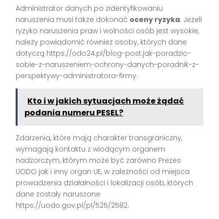
Administrator danych po zidentyfikowaniu
naruszenia musi także dokonać
oceny ryzyka
. Jeżeli
ryzyko naruszenia praw i wolności osób jest wysokie,
należy powiadomić również osoby, których dane
dotyczą https://odo24.pl/blog-post.jak-poradzic-
sobie-z-naruszeniem-ochrony-danych-poradnik-z-
perspektywy-administratora-firmy.
Kto i w jakich sytuacjach może żądać
podania numeru PESEL?
Zdarzenia, które mają charakter transgraniczny,
wymagają kontaktu z wiodącym organem
nadzorczym, którym może być zarówno Prezes
UODO jak i inny organ UE, w zależności od miejsca
prowadzenia działalności i lokalizacji osób, których
dane zostały naruszone
https://uodo.gov.pl/pl/525/2582.