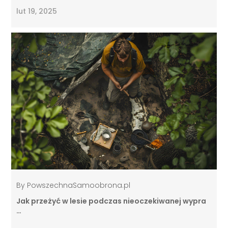
lut 19, 2025
By
PowszechnaSamoobrona.pl
Jak przeżyć w lesie podczas nieoczekiwanej wypra
…