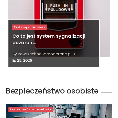
Systemy alarmowe
Co to jest system sygnalizacji
pożaru i …
By
PowszechnaSamoobrona.pl
/
lip 25, 2026
Bezpieczeństwo osobiste
Bezpieczeństwo osobiste