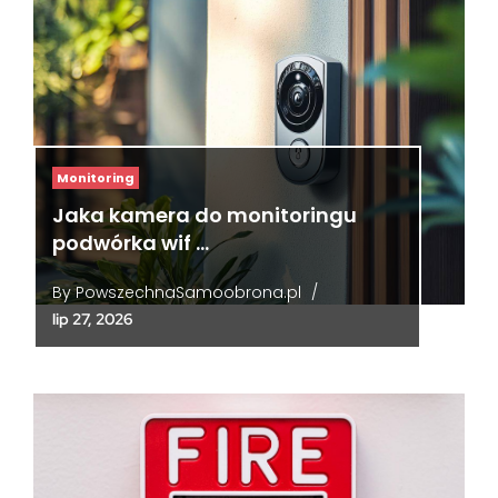
Monitoring
Jaka kamera do monitoringu
podwórka wif …
By
PowszechnaSamoobrona.pl
/
lip 27, 2026