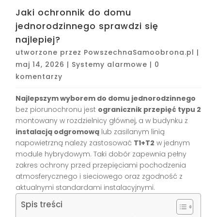
Jaki ochronnik do domu
jednorodzinnego sprawdzi się
najlepiej?
utworzone przez
PowszechnaSamoobrona.pl
|
maj 14, 2026
|
Systemy alarmowe
|
0
komentarzy
Najlepszym wyborem do domu jednorodzinnego
bez piorunochronu jest
ogranicznik przepięć typu 2
montowany w rozdzielnicy głównej, a w budynku z
instalacją odgromową
lub zasilanym linią
napowietrzną należy zastosować
T1+T2
w jednym
module hybrydowym. Taki dobór zapewnia pełny
zakres ochrony przed przepięciami pochodzenia
atmosferycznego i sieciowego oraz zgodność z
aktualnymi standardami instalacyjnymi.
Spis treści