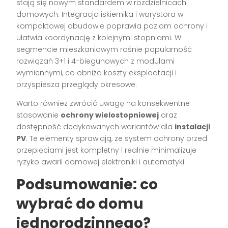
stają się nowym standardem w rozdzielnicach
domowych. Integracja iskiernika i warystora w
kompaktowej obudowie poprawia poziom ochrony i
ułatwia koordynację z kolejnymi stopniami. W
segmencie mieszkaniowym rośnie popularność
rozwiązań 3+1 i 4-biegunowych z modułami
wymiennymi, co obniża koszty eksploatacji i
przyspiesza przeglądy okresowe.
Warto również zwrócić uwagę na konsekwentne
stosowanie
ochrony wielostopniowej
oraz
dostępność dedykowanych wariantów dla
instalacji
PV
. Te elementy sprawiają, że system ochrony przed
przepięciami jest kompletny i realnie minimalizuje
ryzyko awarii domowej elektroniki i automatyki.
Podsumowanie: co
wybrać do domu
jednorodzinnego?