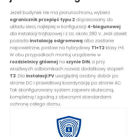
Jeżeli budynek nie ma piorunochronu, wybierz
ogranicznik przepięć typu 2
dopasowany do
układu sieci, najlepiej w konfiguracji
4-biegunowej
dla instalacji trójfazowej i z Uc około 280 V. Jeśli obiekt
posiada
instalację odgromową
albo zasilanie
napowietrzne, postaw na hybrydowy
T1+T2
klasy I+II.
W obu przypadkach montuj urządzenie w
rozdzielnicy głównej
na
szynie DIN
, a przy
wrażliwych odbiornikach rozważ dodatkowy stopień
T3
. Dla
instalacji PV
uwzględnij osobny dobór po
stronie DC i prawidłową koordynację po stronie AC.
Tak skonfigurowany system zapewni skuteczną,
kompletną i zgodną z obecnymi standardami
ochronę całego domu.