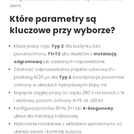
ziemi.
Które parametry są
kluczowe przy wyborze?
Klasa pracy i typ:
Typ 2
dla budynku bez
piorunochronu,
T1+T2
dla obiektów z
instalacją
odgromową
lub zasilanych napowietrznie.
Zdolność odprowadzania prądów udarowych i
przebieg 8/20 µs dla
Typ 2
, koordynacja poziomów
ochrony w układach hybrydowych klasy I+II.
Napięcie ciągłej pracy Uc rzędu 280 V na torach L-N
i właściwy poziom ochrony N-PE ok. 1,30 kV.
Konfiguracja torów 3P+N, 3+1 lub
4-biegunowy
układ dla instalacji trójfazowej.
Wykonanie modułowe z wkładami wymiennymi, co
ułatwia serwis i kontrolę zużycia.