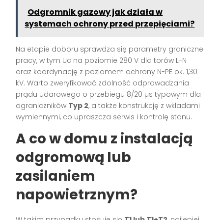
Odgromnik gazowy jak działa w
systemach ochrony przed przepięciami?
Na etapie doboru sprawdza się parametry graniczne
pracy, w tym Uc na poziomie 280 V dla torów L-N
oraz koordynację z poziomem ochrony N-PE ok. 1,30
kV. Warto zweryfikować zdolność odprowadzania
prądu udarowego o przebiegu 8/20 µs typowym dla
ograniczników
Typ 2
, a także konstrukcję z wkładami
wymiennymi, co upraszcza serwis i kontrolę stanu.
A co w domu z instalacją
odgromową lub
zasilaniem
napowietrznym?
W takim przypadku stosuje się
T1 lub T1+T2
, najlepiej