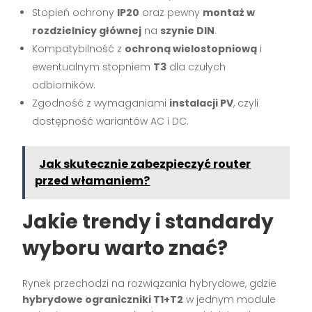
Stopień ochrony
IP20
oraz pewny
montaż w
rozdzielnicy głównej
na
szynie DIN
.
Kompatybilność z
ochroną wielostopniową
i
ewentualnym stopniem
T3
dla czułych
odbiorników.
Zgodność z wymaganiami
instalacji PV
, czyli
dostępność wariantów AC i DC.
Jak skutecznie zabezpieczyć router
przed włamaniem?
Jakie trendy i standardy
wyboru warto znać?
Rynek przechodzi na rozwiązania hybrydowe, gdzie
hybrydowe ograniczniki T1+T2
w jednym module