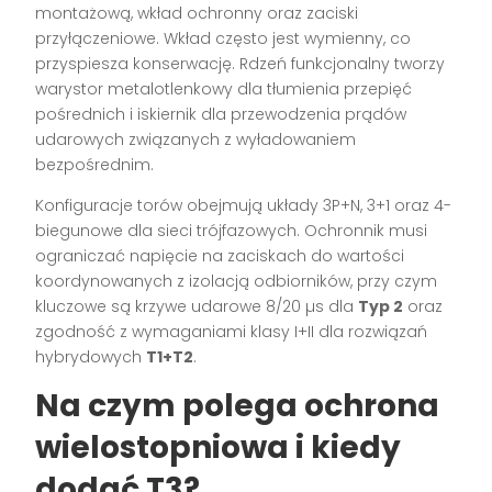
montażową, wkład ochronny oraz zaciski
przyłączeniowe. Wkład często jest wymienny, co
przyspiesza konserwację. Rdzeń funkcjonalny tworzy
warystor metalotlenkowy dla tłumienia przepięć
pośrednich i iskiernik dla przewodzenia prądów
udarowych związanych z wyładowaniem
bezpośrednim.
Konfiguracje torów obejmują układy 3P+N, 3+1 oraz 4-
biegunowe dla sieci trójfazowych. Ochronnik musi
ograniczać napięcie na zaciskach do wartości
koordynowanych z izolacją odbiorników, przy czym
kluczowe są krzywe udarowe 8/20 µs dla
Typ 2
oraz
zgodność z wymaganiami klasy I+II dla rozwiązań
hybrydowych
T1+T2
.
Na czym polega ochrona
wielostopniowa i kiedy
dodać T3?