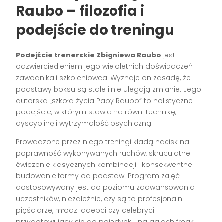
Raubo – filozofia i
podejście do treningu
Podejście trenerskie Zbigniewa Raubo
jest
odzwierciedleniem jego wieloletnich doświadczeń
zawodnika i szkoleniowca. Wyznaje on zasadę, że
podstawy boksu są stałe i nie ulegają zmianie. Jego
autorska „szkoła życia Papy Raubo” to holistyczne
podejście, w którym stawia na równi technikę,
dyscyplinę i wytrzymałość psychiczną.
Prowadzone przez niego treningi kładą nacisk na
poprawność wykonywanych ruchów, skrupulatne
ćwiczenie klasycznych kombinacji i konsekwentne
budowanie formy od podstaw. Program zajęć
dostosowywany jest do poziomu zaawansowania
uczestników, niezależnie, czy są to profesjonalni
pięściarze, młodzi adepci czy celebryci
przygotowujący się do pojedynku na galach freak