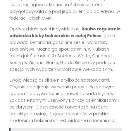
sesje treningowe z Marianną Schreiber, która
przygotowywała się pod jego okiem do pojedynku w
federacji Clash MMA.
Oprócz działalności indywidualnej
Raubo regularnie
odwiedza kluby bokserskie w całej Polsce
, gdzie
prowadzi seminaria, gościnne sesje i warsztaty
szkoleniowe. Można go spotkać m.in. w klubach
takich jak Śremski Klub Bokserski Warta, Chudecki
Boxing w Zielonej Górze, Garda Kielce czy podczas
specjalnych wydarzeń w Gorzowie Wielkopolskim.
Swoją wiedzą dzieli się nie tylko ze sportowcami.
Chętnie podejmuje wyzwania pracy z nietypowymi
grupami: odbywał treningi nawet z osadzonymi w
Zakładzie Karnym Czerwony Bór czy dziennikarzami i
celebrytami. Elastyczność i otwartość na różne
projekty sprawiają, że jego obecność w polskim
środowisku bokserskim jest widoczna i doceniana.