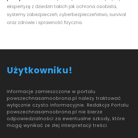
ekspertyzę z dziedzin takich jak ochrona osobista,
systemy zabezpieczeń, cyberbezpieczeństwo, survival
oraz zdrowie i sprawność fizyczna.
Użytkowniku!
Informacje zamieszczone w portalu
powszechnasamoobrona.pl należy traktować
wyłącznie czysto informacyjnie. Redakcja Portalu
powszechnasamoobrona.pl nie bierze
odpowiedzialności za ewentualne szkody, które
mogą wynikać ze złej interpretacji treści.