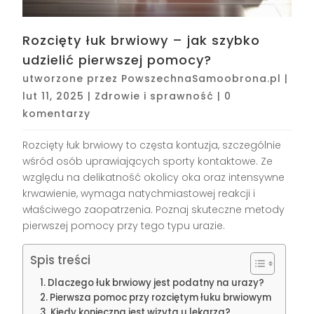
Rozcięty łuk brwiowy – jak szybko
udzielić pierwszej pomocy?
utworzone przez
PowszechnaSamoobrona.pl
|
lut 11, 2025
|
Zdrowie i sprawność
|
0
komentarzy
Rozcięty łuk brwiowy to częsta kontuzja, szczególnie
wśród osób uprawiających sporty kontaktowe. Ze
względu na delikatność okolicy oka oraz intensywne
krwawienie, wymaga natychmiastowej reakcji i
właściwego zaopatrzenia. Poznaj skuteczne metody
pierwszej pomocy przy tego typu urazie.
Spis treści
Dlaczego łuk brwiowy jest podatny na urazy?
Pierwsza pomoc przy rozciętym łuku brwiowym
Kiedy konieczna jest wizyta u lekarza?