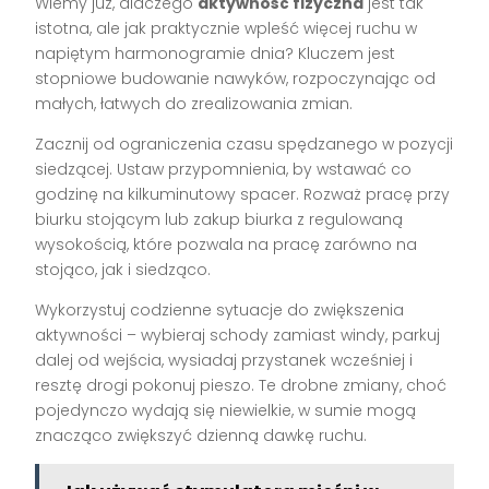
Wiemy już, dlaczego
aktywność fizyczna
jest tak
istotna, ale jak praktycznie wpleść więcej ruchu w
napiętym harmonogramie dnia? Kluczem jest
stopniowe budowanie nawyków, rozpoczynając od
małych, łatwych do zrealizowania zmian.
Zacznij od ograniczenia czasu spędzanego w pozycji
siedzącej. Ustaw przypomnienia, by wstawać co
godzinę na kilkuminutowy spacer. Rozważ pracę przy
biurku stojącym lub zakup biurka z regulowaną
wysokością, które pozwala na pracę zarówno na
stojąco, jak i siedząco.
Wykorzystuj codzienne sytuacje do zwiększenia
aktywności – wybieraj schody zamiast windy, parkuj
dalej od wejścia, wysiadaj przystanek wcześniej i
resztę drogi pokonuj pieszo. Te drobne zmiany, choć
pojedynczo wydają się niewielkie, w sumie mogą
znacząco zwiększyć dzienną dawkę ruchu.