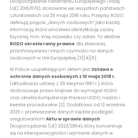
(Rozporządzenie Parlamentu Europejskiego i Rady
(UE) 2016/679), stosowane we wszystkich państwach
członkowskich od 25 maja 2018 roku. Przepisy RODO
definiują pojęcie „danych osobowych” jako każdą
informację, która umożliwia identyfikację osoby
fizycznej, m.in. imię, nazwisko czy adres. To właśnie
RODO określa ramy prawne
dla zbierania,
przechowywania i innych czynności na danych
osobowych w Unii Europejskiej [3][4][6].
W Polsce uzupełniającym aktem jest
Ustawa o
ochronie danych osobowych z 10 maja 2018 r.
(aktualizacja ustawy z 29 sierpnia 1997 r.), która
dostosowuje prawo krajowe do wymagań RODO
oraz określa kompetencje Prezesa UODO, nadzór i
kwestie proceduralne [2]. Dodatkowo od 12 września
2025 r. przetwarzanie danych będzie podlegać
uregulowaniom
Aktu w sprawie danych
(Rozporządzenie (UE) 2023/2854), który koncentruje
się na interoperacyjności i wymianie danych w