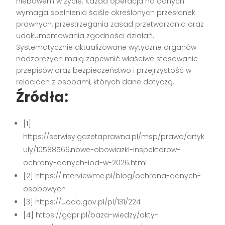
niebawem w życie. Każda operacja na danych
wymaga spełnienia ściśle określonych przesłanek
prawnych, przestrzegania zasad przetwarzania oraz
udokumentowania zgodności działań.
Systematycznie aktualizowane wytyczne organów
nadzorczych mają zapewnić właściwe stosowanie
przepisów oraz bezpieczeństwo i przejrzystość w
relacjach z osobami, których dane dotyczą.
Źródła:
[1]
https://serwisy.gazetaprawna.pl/msp/prawo/artyk
uly/10588569,nowe-obowiazki-inspektorow-
ochrony-danych-iod-w-2026.html
[2] https://interviewme.pl/blog/ochrona-danych-
osobowych
[3] https://uodo.gov.pl/pl/131/224
[4] https://gdpr.pl/baza-wiedzy/akty-