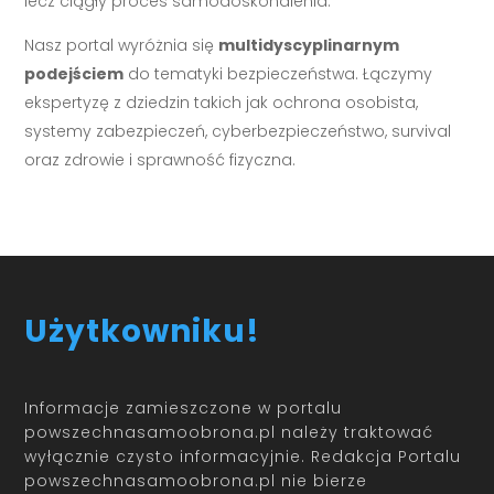
lecz ciągły proces samodoskonalenia.
Nasz portal wyróżnia się
multidyscyplinarnym
podejściem
do tematyki bezpieczeństwa. Łączymy
ekspertyzę z dziedzin takich jak ochrona osobista,
systemy zabezpieczeń, cyberbezpieczeństwo, survival
oraz zdrowie i sprawność fizyczna.
Użytkowniku!
Informacje zamieszczone w portalu
powszechnasamoobrona.pl należy traktować
wyłącznie czysto informacyjnie. Redakcja Portalu
powszechnasamoobrona.pl nie bierze