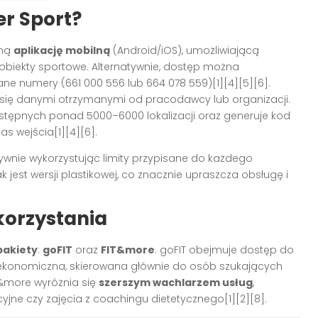
er Sport?
aną
aplikację mobilną
(Android/iOS), umożliwiającą
biekty sportowe. Alternatywnie, dostęp można
ne numery (661 000 556 lub 664 078 559)
[1][4][5][6]
.
 się danymi otrzymanymi od pracodawcy lub organizacji.
stępnych ponad 5000–6000 lokalizacji oraz generuje kod
zas wejścia
[1][4][6]
.
ywnie wykorzystując limity przypisane do każdego
k jest wersji plastikowej, co znacznie upraszcza obsługę i
 korzystania
pakiety
:
goFIT
oraz
FIT&more
. goFIT obejmuje dostęp do
a ekonomiczna, skierowana głównie do osób szukających
IT&more wyróżnia się
szerszym wachlarzem usług
,
acyjne czy zajęcia z coachingu dietetycznego
[1][2][8]
.