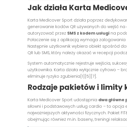
Jak działa Karta Medicov
Karta Medicover Sport działa poprzez dedykow
generowanie kodów QR używanych do wejść na o
autoryzować przez
SMS z kodem usługi
na poda
Połaczenie się z aplikacją wymaga zalogowania
Następnie użytkownik wybiera obiekt spośród do
QR lub SMS, który należy okazać w recepcji podc
System automatycznie rejestruje wejścia, sukces
użytkownika. Karta działa wyłącznie cyfrowo – bra
eliminuje ryzyko zgubienia
[1][5][7]
.
Rodzaje pakietów i limity
Karta Medicover Sport udostępnia
dwa główne 
siłowni i podstawowych usług cardio – to opcj
najważniejszych aktywności fizycznych. Pakiet F
obejmując również m.in. baseny, treningi relaks