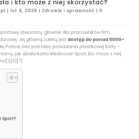
ła i kto może z niej skorzystać?
pl
|
lut 4, 2026
|
Zdrowie i sprawność
|
0
portowy stworzony głównie dla pracowników firm,
urowej. Jej główną zaletą jest
dostęp do ponad 5000–
ej Polsce, bez potrzeby posiadania plastikowej karty –
niamy, jak działa Karta Medicover Sport, kto może z niej
ana
[1][3][7]
.
 Sport?