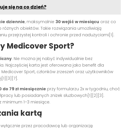
uje się na co dzień?
cie dziennie
, maksymalnie
30 wejść w miesiącu
oraz co
 różnych obiektów. Takie rozwiązania umożliwiają
iu przejrzystej kontroli i ochronie przed nadużyciami
[1]
.
ty Medicover Sport?
liczny
. Nie można jej nabyć indywidualnie bez
a. Najczęściej karta jest oferowana jako benefit dla
z Medicover Sport, członków zrzeszeń oraz użytkowników
j
[1][3][7]
.
0 do 79 zł miesięcznie
przy formularzu 2x w tygodniu, choć
ółpracy lub posiadanych zniżek służbowych
[1][2][3]
.
ez minimum 1–3 miesiące.
zania kartą
 wyłącznie przez pracodawcę lub organizację