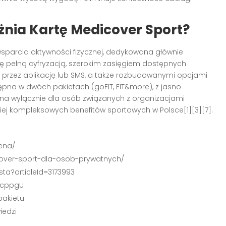
nia Kartę Medicover Sport?
parcia aktywności fizycznej, dedykowana głównie
ię pełną cyfryzacją, szerokim zasięgiem dostępnych
 przez aplikację lub SMS, a także rozbudowanymi opcjami
tępna w dwóch pakietach (goFIT, FIT&more), z jasno
na wyłącznie dla osób związanych z organizacjami
ziej kompleksowych benefitów sportowych w Polsce
[1][3][7]
.
cena/
icover-sport-dla-osob-prywatnych/
sta?articleId=3173993
wcppgU
pakietu
iedzi