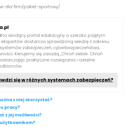
e-dla-firm/pakiet-sportowy/
.pl
l
to wiodący portal edukacyjny o szeroko pojętym
ł ekspertów dostarcza sprawdzoną wiedzę z zakresu
 systemów zabezpieczeń, cyberbezpieczeństwa,
wności. Kierujemy się zasadą „Chroń siebie. Chroń
 dostarczając praktyczne rozwiązania i rzetelne
odbiorców.
awdzi się w różnych systemach zabezpieczeń?
ożna z niej skorzystać?
cu pracy?
ć z jej możliwości?
e użytkownikom?