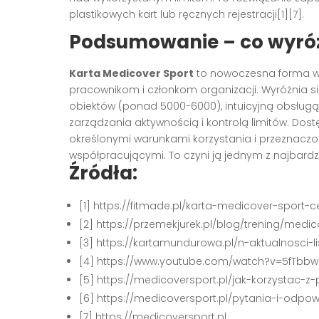
plastikowych kart lub ręcznych rejestracji
[1][7]
.
Podsumowanie – co wyróż
Karta Medicover Sport
to nowoczesna forma ws
pracownikom i członkom organizacji. Wyróżnia s
obiektów (ponad 5000-6000), intuicyjną obsługą
zarządzania aktywnością i kontrolą limitów. Dos
określonymi warunkami korzystania i przeznaczo
współpracującymi. To czyni ją jednym z najbard
Źródła:
[1] https://fitmade.pl/karta-medicover-sport-
[2] https://przemekjurek.pl/blog/trening/med
[3] https://kartamundurowa.pl/n-aktualnosci-li
[4] https://www.youtube.com/watch?v=5fTbb
[5] https://medicoversport.pl/jak-korzystac-z-
[6] https://medicoversport.pl/pytania-i-odpow
[7] https://medicoversport.pl