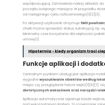
współpracującą. Zamówienia należy składać do
początku kolejnego miesiąca. W przypadku złożen
od następnego cyklu rozliczeniowego
[1][2][3]
.
Po aktywacji użytkownik otrzymuje
SMS powitaln
chwili można sprawdzić status subskrypcji, np. w
Minimalny czas korzystania dla większości pakie
umowy
[1]
.
Hipotermia - kiedy organizm traci ciep
Funkcje aplikacji i dodat
Centralnym punktem obsługi jest aplikacja mobi
wygodne
wyszukiwanie obiektów według lokali
miejsc czy przeglądanie historii wejść
[1][5][7]
. U
dietetycznych wskazówek oraz narzędzi rela
Aplikacja automatycznie rejestruje każde wejście,
nad wykorzystanym limitem. To rozwiązanie zape