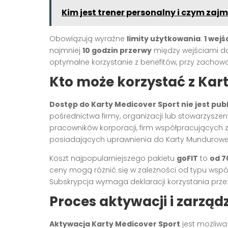
Kim jest trener personalny i czym zajm
Obowiązują wyraźne
limity użytkowania
:
1 wejś
najmniej
10 godzin przerwy
między wejściami do
optymalne korzystanie z benefitów, przy zachowan
Kto może korzystać z Kar
Dostęp do Karty Medicover Sport nie jest pub
pośrednictwa firmy, organizacji lub stowarzyszeni
pracowników korporacji, firm współpracujących 
posiadających uprawnienia do Karty Mundurowe
Koszt najpopularniejszego pakietu
goFIT
to
od 7
ceny mogą różnić się w zależności od typu wsp
Subskrypcja wymaga deklaracji korzystania prz
Proces aktywacji i zarząd
Aktywacja Karty Medicover Sport
jest możliwa