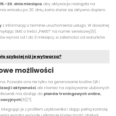
15.–20. dnia miesiąca
, aby aktywacja nastąpiła na
ia wniosku po 20. dniu, karta stanie się aktywna dopiero
y
z informacją o terminie uruchomienia usługo. W dowolnej
ysyłając SMS o treści „PAKIET” na numer serwisowy
[5]
.
tów wynosi od 1 do 3 miesięcy, w zależności od warunków
ło szybciej niż je wytwarza?
kowe możliwości
lna. Pozwala ona nie tylko na generowanie kodów QR i
zacji i aktywności
, ale również na zapisywanie ulubionych
żytkownik ma dostęp do
planów treningowych online,
ksacyjnych
[6][7]
.
 integrując je z profilem użytkownika i dając pełną kontrolę
wnia wysoką wygodę i eliminuje konieczność obsługi