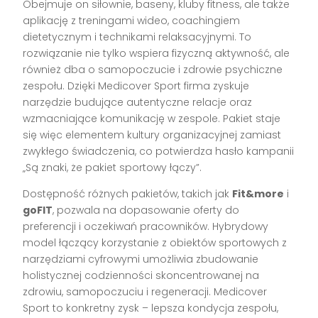
Obejmuje on siłownie, baseny, kluby fitness, ale także
aplikację z treningami wideo, coachingiem
dietetycznym i technikami relaksacyjnymi. To
rozwiązanie nie tylko wspiera fizyczną aktywność, ale
również dba o samopoczucie i zdrowie psychiczne
zespołu. Dzięki Medicover Sport firma zyskuje
narzędzie budujące autentyczne relacje oraz
wzmacniające komunikację w zespole. Pakiet staje
się więc elementem kultury organizacyjnej zamiast
zwykłego świadczenia, co potwierdza hasło kampanii
„Są znaki, że pakiet sportowy łączy”.
Dostępność różnych pakietów, takich jak
Fit&more
i
goFIT
, pozwala na dopasowanie oferty do
preferencji i oczekiwań pracowników. Hybrydowy
model łączący korzystanie z obiektów sportowych z
narzędziami cyfrowymi umożliwia zbudowanie
holistycznej codzienności skoncentrowanej na
zdrowiu, samopoczuciu i regeneracji. Medicover
Sport to konkretny zysk – lepsza kondycja zespołu,