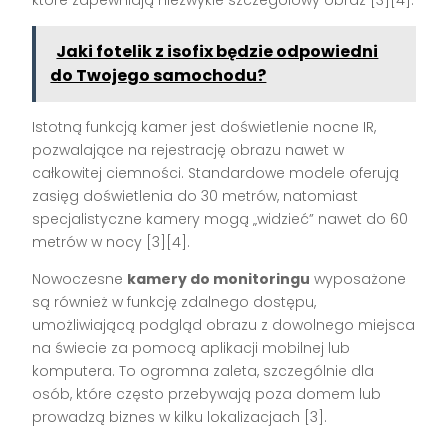
które zapewniają niezwykle szczegółowy obraz [3][4].
Jaki fotelik z isofix będzie odpowiedni
do Twojego samochodu?
Istotną funkcją kamer jest doświetlenie nocne IR,
pozwalające na rejestrację obrazu nawet w
całkowitej ciemności. Standardowe modele oferują
zasięg doświetlenia do 30 metrów, natomiast
specjalistyczne kamery mogą „widzieć” nawet do 60
metrów w nocy [3][4].
Nowoczesne
kamery do monitoringu
wyposażone
są również w funkcję zdalnego dostępu,
umożliwiającą podgląd obrazu z dowolnego miejsca
na świecie za pomocą aplikacji mobilnej lub
komputera. To ogromna zaleta, szczególnie dla
osób, które często przebywają poza domem lub
prowadzą biznes w kilku lokalizacjach [3].