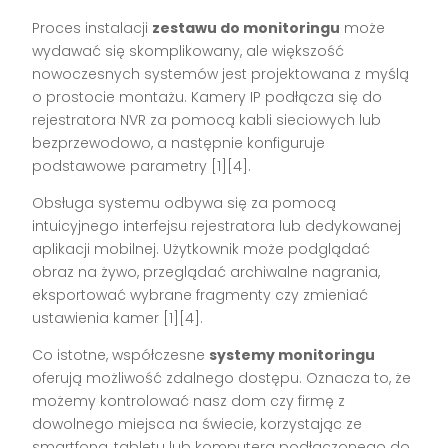
Proces instalacji
zestawu do monitoringu
może
wydawać się skomplikowany, ale większość
nowoczesnych systemów jest projektowana z myślą
o prostocie montażu. Kamery IP podłącza się do
rejestratora NVR za pomocą kabli sieciowych lub
bezprzewodowo, a następnie konfiguruje
podstawowe parametry [1][4].
Obsługa systemu odbywa się za pomocą
intuicyjnego interfejsu rejestratora lub dedykowanej
aplikacji mobilnej. Użytkownik może podglądać
obraz na żywo, przeglądać archiwalne nagrania,
eksportować wybrane fragmenty czy zmieniać
ustawienia kamer [1][4].
Co istotne, współczesne
systemy monitoringu
oferują możliwość zdalnego dostępu. Oznacza to, że
możemy kontrolować nasz dom czy firmę z
dowolnego miejsca na świecie, korzystając ze
smartfona, tabletu lub komputera podłączonego do