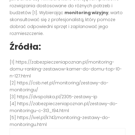
rozwiązania dostosowane do różnych potrzeb i
budżetów [1]. Wybierając
monitoring wizyjny
, warto
skonsultować się z profesjonalistą, który pomoże
dobrać odpowiedni sprzęt i zaplanować jego
rozmieszczenie.
Źródła:
[1] https://zabezpieczeniapoznan.pl/monitoring-
domu-ranking-zestawow-kamer-do-domu-top-10-
n-127.html
[2] https://csb.net.pl/monitoring/zestawy-do-
monitoringu/
[3] https://dvspolska.pl/2305-zestawy-ip
[4] https://zabezpieczeniapoznan.pl/zestawy-do-
monitoringu-c-313_194.html
[5] https://ivel.pl/k743,monitoring-zestawy-do-
monitoringu.html