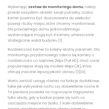
Wybierając
zestaw do monitoringu domu
, należy
przede wszystkim określić swoje potrzeby. Liczba
kamer powinna być dostosowana do wielkości
posesji i liczby miejsc, które chcemy monitorować.
Dla przeciętnego domu jednorodzinnego
wystarczające mogą być 4 kamery umieszczone
strategicznie wokół budynku [1].
Rozdzielczość kamer to kolejny istotny parametr. Dla
monitoringu przydomowego zaleca się kamery o
rozdzielczości co najmniej 2Mpx (Full HD), choć coraz
popularniejsze stają się modele 4Mpx (2K), które
oferują znacznie lepszą jakość obrazu [3][4].
Warto zwrócić uwagę również na funkcje dodatkowe,
takie jak wykrywanie ruchu czy doświetlenie nocne IR.
Ta pierwsza pozwala na rozpoczęcie nagrywania
tylko wtedy, gdy w kadrze pojawi się ruch, co
oszczędza miejsce na dysku. Z kolei doświetlenie
nocne umożliwia rejestrację obrazu nawet w