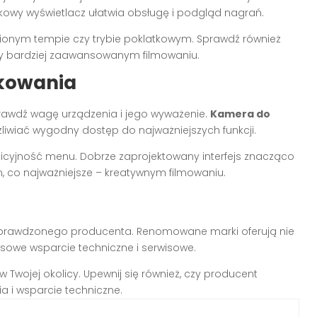
ykowy wyświetlacz ułatwia obsługę i podgląd nagrań.
onym tempie czy trybie poklatkowym. Sprawdź również
zy bardziej zaawansowanym filmowaniu.
tkowania
prawdź wagę urządzenia i jego wyważenie.
Kamera do
liwiać wygodny dostęp do najważniejszych funkcji.
uicyjność menu. Dobrze zaprojektowany interfejs znacząco
ym, co najważniejsze – kreatywnym filmowaniu.
sprawdzonego producenta. Renomowane marki oferują nie
ksowe wsparcie techniczne i serwisowe.
wojej okolicy. Upewnij się również, czy producent
 i wsparcie techniczne.