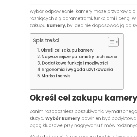
Wybór odpowiedniej kamery może przyprawić o z
różniących się parametrami, funkcjami i ceną.
zakupu
kamery
, by idealnie dopasować ją do s
Spis treści
Określ cel zakupu kamery
Najważniejsze parametry techniczne
Dodatkowe funkcje i możliwości
Ergonomia i wygoda użytkowania
Marka i serwis
Określ cel zakupu kamer
Zanim rozpoczniesz poszukiwania wymarzonego s
służyć.
Wybór kamery
powinien być podyktowan
będą kluczowe przy nagrywaniu filmów rodzinnyc
Warto też określić, czy kamera będzie używana g