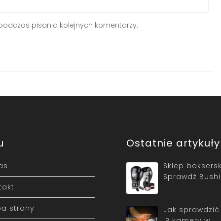
podczas pisania kolejnych komentarzy.
u
Ostatnie artykuły
as
Sklep boksersk
Sprawdź Bushi
takt
a strony
Jak sprawdzić
IP kamery w