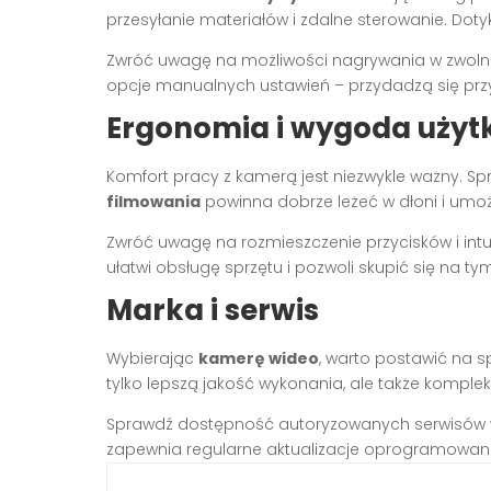
przesyłanie materiałów i zdalne sterowanie. Dot
Zwróć uwagę na możliwości nagrywania w zwolni
opcje manualnych ustawień – przydadzą się pr
Ergonomia i wygoda uży
Komfort pracy z kamerą jest niezwykle ważny. S
filmowania
powinna dobrze leżeć w dłoni i umoż
Zwróć uwagę na rozmieszczenie przycisków i int
ułatwi obsługę sprzętu i pozwoli skupić się na t
Marka i serwis
Wybierając
kamerę wideo
, warto postawić na 
tylko lepszą jakość wykonania, ale także komple
Sprawdź dostępność autoryzowanych serwisów w T
zapewnia regularne aktualizacje oprogramowania