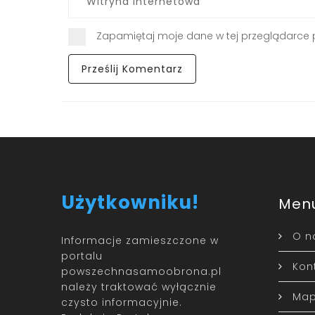
Zapamiętaj moje dane w tej przeglądarce 
Użytkowniku!
Men
O n
Informacje zamieszczone w
portalu
Kon
powszechnasamoobrona.pl
należy traktować wyłącznie
Map
czysto informacyjnie.