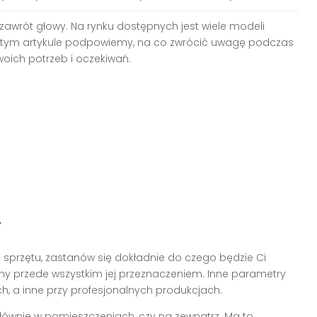
awrót głowy. Na rynku dostępnych jest wiele modeli
 W tym artykule podpowiemy, na co zwrócić uwagę podczas
woich potrzeb i oczekiwań.
y
przętu, zastanów się dokładnie do czego będzie Ci
y przede wszystkim jej przeznaczeniem. Inne parametry
h, a inne przy profesjonalnych produkcjach.
łównie w pomieszczeniach, czy na zewnątrz. Ma to