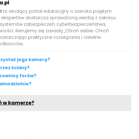
.pl
l
to wiodący portal edukacyjny o szeroko pojętym
ł ekspertów dostarcza sprawdzoną wiedzę z zakresu
 systemów zabezpieczeń, cyberbezpieczeństwa,
wności. Kierujemy się zasadą „Chroń siebie. Chroń
 dostarczając praktyczne rozwiązania i rzetelne
odbiorców.
rzystać jego kamerę?
rzez ściany?
tkownicy forów?
samodzielnie?
ń w kamerze?