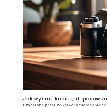
Jak wybrać kamerę dopasowaną
utworzone przez
PowszechnaSamoobrona.