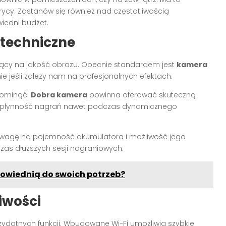
rycy. Zastanów się również nad częstotliwością
iedni budżet.
 techniczne
ący na jakość obrazu. Obecnie standardem jest
kamera
ie jeśli zależy nam na profesjonalnych efektach.
 pominąć.
Dobra kamera
powinna oferować skuteczną
cą płynność nagrań nawet podczas dynamicznego
óć uwagę na pojemność akumulatora i możliwość jego
czas dłuższych sesji nagraniowych.
owiednią do swoich potrzeb?
iwości
zydatnych funkcji. Wbudowane Wi-Fi umożliwia szybkie