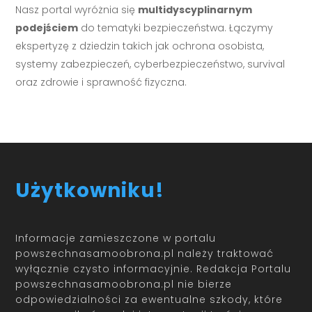
Nasz portal wyróżnia się
multidyscyplinarnym
podejściem
do tematyki bezpieczeństwa. Łączymy
ekspertyzę z dziedzin takich jak ochrona osobista,
systemy zabezpieczeń, cyberbezpieczeństwo, survival
oraz zdrowie i sprawność fizyczna.
Użytkowniku!
Informacje zamieszczone w portalu
powszechnasamoobrona.pl należy traktować
wyłącznie czysto informacyjnie. Redakcja Portalu
powszechnasamoobrona.pl nie bierze
odpowiedzialności za ewentualne szkody, które