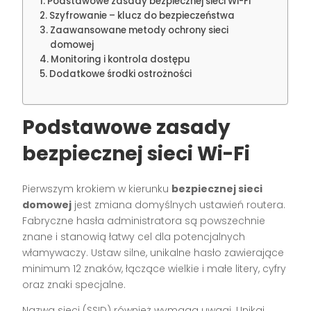
Podstawowe zasady bezpiecznej sieci Wi-Fi
Szyfrowanie – klucz do bezpieczeństwa
Zaawansowane metody ochrony sieci
domowej
Monitoring i kontrola dostępu
Dodatkowe środki ostrożności
Podstawowe zasady
bezpiecznej sieci Wi-Fi
Pierwszym krokiem w kierunku
bezpiecznej sieci
domowej
jest zmiana domyślnych ustawień routera.
Fabryczne hasła administratora są powszechnie
znane i stanowią łatwy cel dla potencjalnych
włamywaczy. Ustaw silne, unikalne hasło zawierające
minimum 12 znaków, łączące wielkie i małe litery, cyfry
oraz znaki specjalne.
Nazwa sieci (SSID) również wymaga uwagi. Unikaj