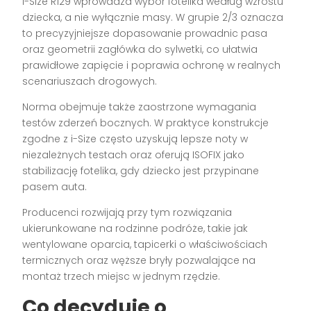
i-Size R129 wprowadza wybór fotelika według wzrostu
dziecka, a nie wyłącznie masy. W grupie 2/3 oznacza
to precyzyjniejsze dopasowanie prowadnic pasa
oraz geometrii zagłówka do sylwetki, co ułatwia
prawidłowe zapięcie i poprawia ochronę w realnych
scenariuszach drogowych.
Norma obejmuje także zaostrzone wymagania
testów zderzeń bocznych. W praktyce konstrukcje
zgodne z i-Size często uzyskują lepsze noty w
niezależnych testach oraz oferują ISOFIX jako
stabilizację fotelika, gdy dziecko jest przypinane
pasem auta.
Producenci rozwijają przy tym rozwiązania
ukierunkowane na rodzinne podróże, takie jak
wentylowane oparcia, tapicerki o właściwościach
termicznych oraz węższe bryły pozwalające na
montaż trzech miejsc w jednym rzędzie.
Co decyduje o