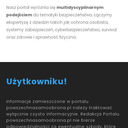
Nasz portal wyróżnia się
multidyscyplinarnym
podejściem
do tematyki bezpieczeństwa. Łączymy
ekspertyzę z dziedzin takich jak ochrona osobista,
systemy zabezpieczeń, cyberbezpieczeństwo, survival
oraz zdrowie i sprawność fizyczna.
Użytkowniku!
Informacje zamieszczone w portalu
powszechnasamoobrona.pl należy traktować
wyłącznie czysto informacyjnie. Redakcja Portalu
powszechnasamoobrona.pl nie bierze
odpowiedzialności za ewentualne szkody, które