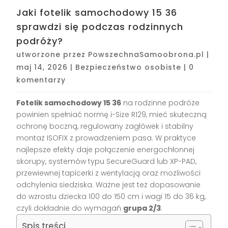
Jaki fotelik samochodowy 15 36
sprawdzi się podczas rodzinnych
podróży?
utworzone przez
PowszechnaSamoobrona.pl
|
maj 14, 2026
|
Bezpieczeństwo osobiste
|
0
komentarzy
Fotelik samochodowy 15 36
na rodzinne podróże
powinien spełniać normę i-Size R129, mieć skuteczną
ochronę boczną, regulowany zagłówek i stabilny
montaż ISOFIX z prowadzeniem pasa. W praktyce
najlepsze efekty daje połączenie energochłonnej
skorupy, systemów typu SecureGuard lub XP-PAD,
przewiewnej tapicerki z wentylacją oraz możliwości
odchylenia siedziska. Ważne jest też dopasowanie
do wzrostu dziecka 100 do 150 cm i wagi 15 do 36 kg,
czyli dokładnie do wymagań
grupa 2/3
.
Spis treści