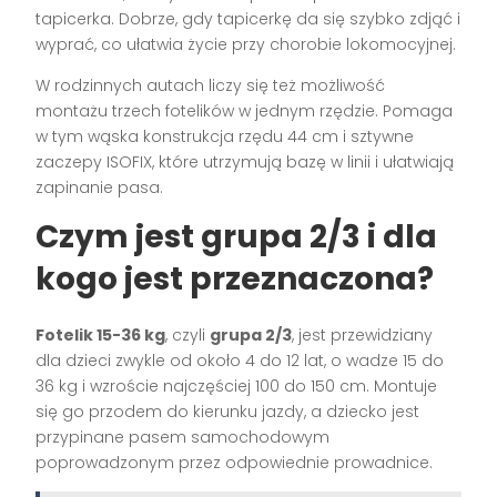
tapicerka. Dobrze, gdy tapicerkę da się szybko zdjąć i
wyprać, co ułatwia życie przy chorobie lokomocyjnej.
W rodzinnych autach liczy się też możliwość
montażu trzech fotelików w jednym rzędzie. Pomaga
w tym wąska konstrukcja rzędu 44 cm i sztywne
zaczepy ISOFIX, które utrzymują bazę w linii i ułatwiają
zapinanie pasa.
Czym jest
grupa 2/3
i dla
kogo jest przeznaczona?
Fotelik 15-36 kg
, czyli
grupa 2/3
, jest przewidziany
dla dzieci zwykle od około 4 do 12 lat, o wadze 15 do
36 kg i wzroście najczęściej 100 do 150 cm. Montuje
się go przodem do kierunku jazdy, a dziecko jest
przypinane pasem samochodowym
poprowadzonym przez odpowiednie prowadnice.