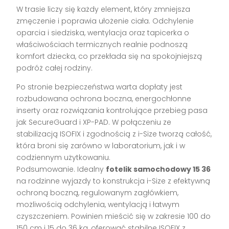
W trasie liczy się każdy element, który zmniejsza
zmęczenie i poprawia ułożenie ciała. Odchylenie
oparcia i siedziska, wentylacja oraz tapicerka o
właściwościach termicznych realnie podnoszą
komfort dziecka, co przekłada się na spokojniejszą
podróż całej rodziny.
Po stronie bezpieczeństwa warta dopłaty jest
rozbudowana ochrona boczna, energochłonne
inserty oraz rozwiązania kontrolujące przebieg pasa
jak SecureGuard i XP-PAD. W połączeniu ze
stabilizacją ISOFIX i zgodnością z i-Size tworzą całość,
która broni się zarówno w laboratorium, jak i w
codziennym użytkowaniu.
Podsumowanie. Idealny
fotelik samochodowy 15 36
na rodzinne wyjazdy to konstrukcja i-Size z efektywną
ochroną boczną, regulowanym zagłówkiem,
możliwością odchylenia, wentylacją i łatwym
czyszczeniem. Powinien mieścić się w zakresie 100 do
150 cm i 15 do 36 kg, oferować stabilne ISOFIX z