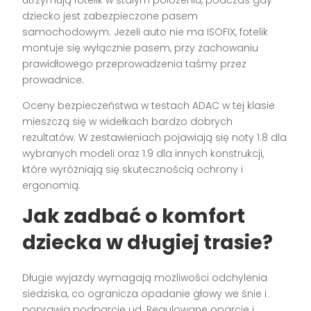
utrzymują fotelik w stałym położeniu, podczas gdy
dziecko jest zabezpieczone pasem
samochodowym. Jeżeli auto nie ma ISOFIX, fotelik
montuje się wyłącznie pasem, przy zachowaniu
prawidłowego przeprowadzenia taśmy przez
prowadnice.
Oceny bezpieczeństwa w testach ADAC w tej klasie
mieszczą się w widełkach bardzo dobrych
rezultatów. W zestawieniach pojawiają się noty 1.8 dla
wybranych modeli oraz 1.9 dla innych konstrukcji,
które wyróżniają się skutecznością ochrony i
ergonomią.
Jak zadbać o komfort
dziecka w długiej trasie?
Długie wyjazdy wymagają możliwości odchylenia
siedziska, co ogranicza opadanie głowy we śnie i
poprawia podparcie ud. Regulowane oparcie i