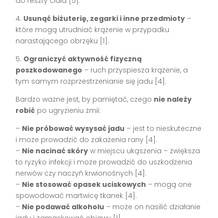
do reszty ciała [5].
4.
Usunąć biżuterię, zegarki i inne przedmioty
–
które mogą utrudniać krążenie w przypadku
narastającego obrzęku [1].
5.
Ograniczyć aktywność fizyczną
poszkodowanego
– ruch przyspiesza krążenie, a
tym samym rozprzestrzenianie się jadu [4].
Bardzo ważne jest, by pamiętać, czego
nie należy
robić
po ugryzieniu żmii:
–
Nie próbować wysysać jadu
– jest to nieskuteczne
i może prowadzić do zakażenia rany [4].
–
Nie nacinać skóry
w miejscu ukąszenia – zwiększa
to ryzyko infekcji i może prowadzić do uszkodzenia
nerwów czy naczyń krwionośnych [4].
–
Nie stosować opasek uciskowych
– mogą one
spowodować martwicę tkanek [4].
–
Nie podawać alkoholu
– może on nasilić działanie