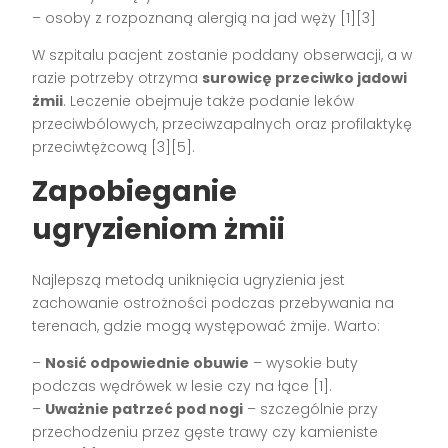
– osoby z rozpoznaną alergią na jad węży [1][3]
W szpitalu pacjent zostanie poddany obserwacji, a w
razie potrzeby otrzyma
surowicę przeciwko jadowi
żmii
. Leczenie obejmuje także podanie leków
przeciwbólowych, przeciwzapalnych oraz profilaktykę
przeciwtężcową [3][5].
Zapobieganie
ugryzieniom żmii
Najlepszą metodą uniknięcia ugryzienia jest
zachowanie ostrożności podczas przebywania na
terenach, gdzie mogą występować żmije. Warto:
–
Nosić odpowiednie obuwie
– wysokie buty
podczas wędrówek w lesie czy na łące [1].
–
Uważnie patrzeć pod nogi
– szczególnie przy
przechodzeniu przez gęste trawy czy kamieniste