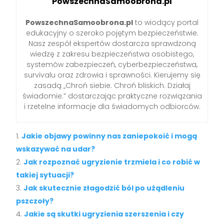
PowszechnaSamoobrona.pl
PowszechnaSamoobrona.pl
to wiodący portal
edukacyjny o szeroko pojętym bezpieczeństwie.
Nasz zespół ekspertów dostarcza sprawdzoną
wiedzę z zakresu bezpieczeństwa osobistego,
systemów zabezpieczeń, cyberbezpieczeństwa,
survivalu oraz zdrowia i sprawności. Kierujemy się
zasadą „Chroń siebie. Chroń bliskich. Działaj
świadomie.” dostarczając praktyczne rozwiązania
i rzetelne informacje dla świadomych odbiorców.
Jakie objawy powinny nas zaniepokoić i mogą
wskazywać na udar?
Jak rozpoznać ugryzienie trzmiela i co robić w
takiej sytuacji?
Jak skutecznie złagodzić ból po użądleniu
pszczoły?
Jakie są skutki ugryzienia szerszenia i czy