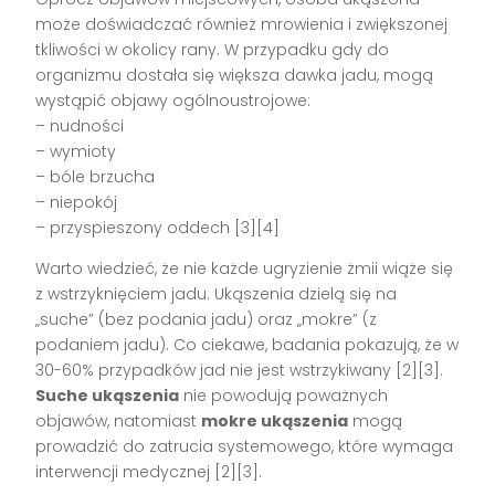
może doświadczać również mrowienia i zwiększonej
tkliwości w okolicy rany. W przypadku gdy do
organizmu dostała się większa dawka jadu, mogą
wystąpić objawy ogólnoustrojowe:
– nudności
– wymioty
– bóle brzucha
– niepokój
– przyspieszony oddech [3][4]
Warto wiedzieć, że nie każde ugryzienie żmii wiąże się
z wstrzyknięciem jadu. Ukąszenia dzielą się na
„suche” (bez podania jadu) oraz „mokre” (z
podaniem jadu). Co ciekawe, badania pokazują, że w
30-60% przypadków jad nie jest wstrzykiwany [2][3].
Suche ukąszenia
nie powodują poważnych
objawów, natomiast
mokre ukąszenia
mogą
prowadzić do zatrucia systemowego, które wymaga
interwencji medycznej [2][3].