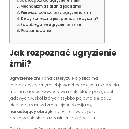
Jak rozpoznać ugryzienie żmii?
Mechanizm działania jadu żmii
Pierwsza pomoc przy ugryzieniu żmii
Kiedy konieczna jest pomoc medyczna?
Zapobieganie ugryzieniom żmii
Podsumowanie
Jak rozpoznać ugryzienie
żmii?
Ugryzienie żmii
charakteryzuje się kilkoma
charakterystycznymi objawami. W miejscu ukąszenia
można zaobserwować dwa małe ślady po zębach
jadowych, wokół których szybko pojawia się ból. Z
biegiem czasu w tym miejscu rozwija się
narastający obrzęk
, któremu towarzyszy
zaczerwienienie oraz zasinienie skóry [1][4].
Oprócz objawów miejscowych, osoba ukąszona