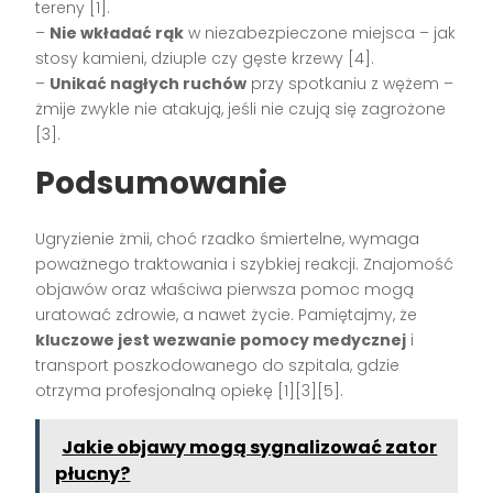
tereny [1].
–
Nie wkładać rąk
w niezabezpieczone miejsca – jak
stosy kamieni, dziuple czy gęste krzewy [4].
–
Unikać nagłych ruchów
przy spotkaniu z wężem –
żmije zwykle nie atakują, jeśli nie czują się zagrożone
[3].
Podsumowanie
Ugryzienie żmii, choć rzadko śmiertelne, wymaga
poważnego traktowania i szybkiej reakcji. Znajomość
objawów oraz właściwa pierwsza pomoc mogą
uratować zdrowie, a nawet życie. Pamiętajmy, że
kluczowe jest wezwanie pomocy medycznej
i
transport poszkodowanego do szpitala, gdzie
otrzyma profesjonalną opiekę [1][3][5].
Jakie objawy mogą sygnalizować zator
płucny?