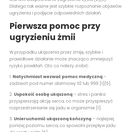
Dlatego tak ważne jest szybkie rozpoznanie objawów
ugryzienia i podjęcie odpowiednich działań.
Pierwsza pomoc przy
ugryzieniu żmii
W przypadku ukąszenia przez żmiję, szybkie i
prawidłowe działanie może znacząco zmniejszyć
ryzyko powikłań. Oto co należy zrobić:
1.
Natychmiast wezwać pomoc medyczną
–
zadzwoń pod numer alarmowy 112 lub 999 [1][5].
2.
Uspokoić osobę ukąszoną
– stres i panika
przyspieszają akcję serca, co może przyspieszyć
rozprzestrzenianie się jadu w organizmie [1].
3.
Unieruchomić ukąszoną kończynę
– najlepiej
poniżej poziomu serca, co spowolni przepływ jadu