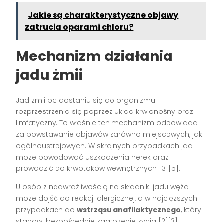
Jakie są charakterystyczne objawy
zatrucia oparami chloru?
Mechanizm działania
jadu żmii
Jad żmii po dostaniu się do organizmu
rozprzestrzenia się poprzez układ krwionośny oraz
limfatyczny. To właśnie ten mechanizm odpowiada
za powstawanie objawów zarówno miejscowych, jak i
ogólnoustrojowych. W skrajnych przypadkach jad
może powodować uszkodzenia nerek oraz
prowadzić do krwotoków wewnętrznych [3][5].
U osób z nadwrażliwością na składniki jadu węża
może dojść do reakcji alergicznej, a w najcięższych
przypadkach do
wstrząsu anafilaktycznego
, który
stanowi bezpośrednie zagrożenie życia [2][3].