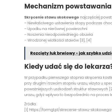
Mechanizm powstawania
Skręcenie stawu skokowego
najczęściej powst
– Niewłaściwego ustawienia stopy podczas chod
– Upadku na nierównej powierzchni
– Noszenia nieodpowiedniego obuwia
– Wrodzonej wiotkości stawów [3], [4]
Rozcięty łuk brwiowy - jak szybko udz
Kiedy udać się do lekarza
W przypadku pierwszego stopnia skręcenia kostki
przy drugim i trzecim stopniu urazu, wizyta u sp
poważniejszych uszkodzeń struktur stawowych [2]
urazu, gdyż wpływa to bezpośrednio na proces lecz
Źródła:
[1] https://formgl.pl/skrecenie-stawu-skokoweg