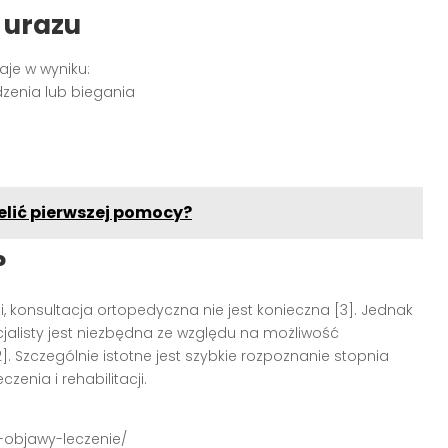
 urazu
aje w wyniku:
zenia lub biegania
ielić pierwszej pomocy?
?
, konsultacja ortopedyczna nie jest konieczna [3]. Jednak
ecjalisty jest niezbędna ze względu na możliwość
. Szczególnie istotne jest szybkie rozpoznanie stopnia
enia i rehabilitacji.
o-objawy-leczenie/