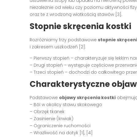
ustawienia stopy lub upadku na nierówną powierzc
niezależnie od wieku czy poziomu aktywności fiz
oraz te z wrodzoną wiotkością stawów [3].
Stopnie skręcenia kostki
Rozróżniamy trzy podstawowe
stopnie skręcen
i zakresem uszkodzeń [2]:
– Pierwszy stopień – charakteryzuje się lekkim n
– Drugi stopień – występuje częściowe przerwani
– Trzeci stopień – dochodzi do całkowitego przer
Charakterystyczne objawy
Podstawowe
objawy skręcenia kostki
obejmują
– Ból w okolicy stawu skokowego
– Obrzęk tkanek
– Zasinienie (krwiak)
– Ograniczenie ruchomości
– Wrażliwość na dotyk [1], [4]