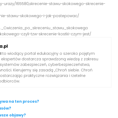
by-urazy/165580,skrecenie-stawu-skokowego-skrecenie-
cenie-stawu-skokowego-i-jak-postepowac/
cja._Cwiczenia_po_skreceniu_stawu_skokowego
skokowego-czyli-tzw-skrecenie-kostki-czym-jest/
.pl
l
to wiodący portal edukacyjny o szeroko pojętym
ł ekspertów dostarcza sprawdzoną wiedzę z zakresu
 systemów zabezpieczeń, cyberbezpieczeństwa,
wności. Kierujemy się zasadą „Chroń siebie. Chroń
 dostarczając praktyczne rozwiązania i rzetelne
odbiorców.
ływa na ten proces?
asów?
rwsze objawy?