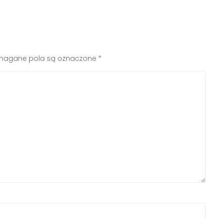
agane pola są oznaczone
*