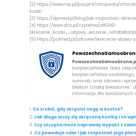
[2] https://www.mp.pl/pacjent/ortopedia/choro
kostki
[3] https://dpmed.pl/blog/jak-rozpoznac-skre
[4] https://www.doz.pl/czytelnia/a15340-
Skrecenie_kostki__objawy_leczenie_rehabilita
[5] https://polmed.pl/zdrowie/skrecenie-stawu-
PowszechnaSamoobrona
PowszechnaSamoobrona.p
bezpieczeństwie. Nasz zespó
bezpieczeństwa osobistego,
survivalu oraz zdrowia i spra
bliskich. Działaj świadomie.”
informacje dla świadomych 
Co zrobić, gdy skręcisz nogę w kostce?
Jak długo leczy się skręconą kostkę i co wp
Czy szczęka może naprawdę wypaść z zawi
Co powoduje udar i jak rozpoznać jego pie