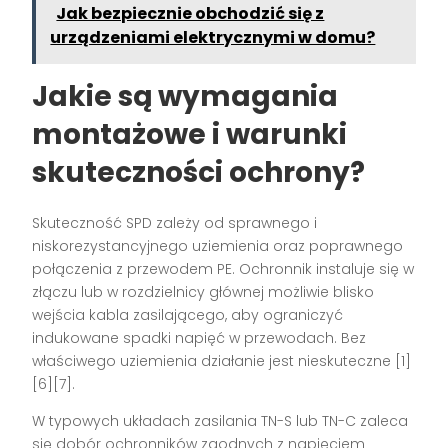
Jak bezpiecznie obchodzić się z
urządzeniami elektrycznymi w domu?
Jakie są wymagania
montażowe i warunki
skuteczności ochrony?
Skuteczność SPD zależy od sprawnego i
niskorezystancyjnego uziemienia oraz poprawnego
połączenia z przewodem PE. Ochronnik instaluje się w
złączu lub w rozdzielnicy głównej możliwie blisko
wejścia kabla zasilającego, aby ograniczyć
indukowane spadki napięć w przewodach. Bez
właściwego uziemienia działanie jest nieskuteczne [1]
[6][7].
W typowych układach zasilania TN-S lub TN-C zaleca
się dobór ochronników zgodnych z napięciem