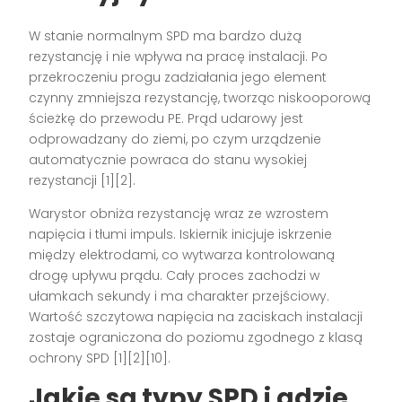
W stanie normalnym SPD ma bardzo dużą
rezystancję i nie wpływa na pracę instalacji. Po
przekroczeniu progu zadziałania jego element
czynny zmniejsza rezystancję, tworząc niskooporową
ścieżkę do przewodu PE. Prąd udarowy jest
odprowadzany do ziemi, po czym urządzenie
automatycznie powraca do stanu wysokiej
rezystancji [1][2].
Warystor obniża rezystancję wraz ze wzrostem
napięcia i tłumi impuls. Iskiernik inicjuje iskrzenie
między elektrodami, co wytwarza kontrolowaną
drogę upływu prądu. Cały proces zachodzi w
ułamkach sekundy i ma charakter przejściowy.
Wartość szczytowa napięcia na zaciskach instalacji
zostaje ograniczona do poziomu zgodnego z klasą
ochrony SPD [1][2][10].
Jakie są typy SPD i gdzie