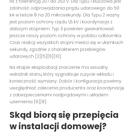
Hz z tolerancją 207 do 253 V. Dla Typu 1 kluczowa jest
zdolność odprowadzania prądu udarowego do 50
kA w teście 8 na 20 mikrosekundy. Dla Typu 2 ważny
jest poziom ochrony rzędu 1,5 kV i koordynacja z
dalszym stopniem. Typ 3 powinien gwarantować
jeszcze niższy poziom ochrony w pobliżu odbiornika.
Czas reakcji wszystkich stopni mieści się w ułamkach
sekundy, zgodnie z charakterem przebiegów
udarowych [2][5][6][10].
Na etapie eksploatacji znaczenie ma wizualny
wskaźnik stanu, który sygnalizuje zużycie wkładu i
konieczność wymiany. Dobór i konfiguracja powinny
uwzględniać zalecenia producenta oraz koordynację
z zabezpieczeniami nadprądowymi i układem
uziemienia [6][8].
Skąd biorą się przepięcia
w instalacji domowej?