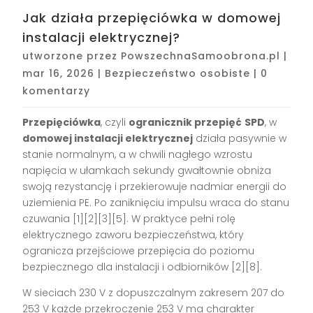
Jak działa przepięciówka w domowej
instalacji elektrycznej?
utworzone przez
PowszechnaSamoobrona.pl
|
mar 16, 2026
|
Bezpieczeństwo osobiste
|
0
komentarzy
Przepięciówka
, czyli
ogranicznik przepięć
SPD
, w
domowej instalacji elektrycznej
działa pasywnie w
stanie normalnym, a w chwili nagłego wzrostu
napięcia w ułamkach sekundy gwałtownie obniża
swoją rezystancję i przekierowuje nadmiar energii do
uziemienia PE. Po zaniknięciu impulsu wraca do stanu
czuwania [1][2][3][5]. W praktyce pełni rolę
elektrycznego zaworu bezpieczeństwa, który
ogranicza przejściowe przepięcia do poziomu
bezpiecznego dla instalacji i odbiorników [2][8].
W sieciach 230 V z dopuszczalnym zakresem 207 do
253 V każde przekroczenie 253 V ma charakter