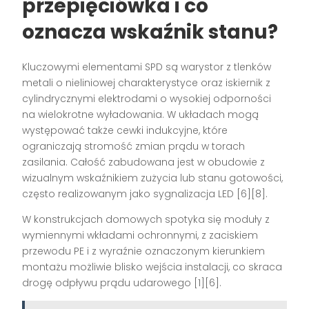
przepięciówka i co
oznacza wskaźnik stanu?
Kluczowymi elementami SPD są warystor z tlenków
metali o nieliniowej charakterystyce oraz iskiernik z
cylindrycznymi elektrodami o wysokiej odporności
na wielokrotne wyładowania. W układach mogą
występować także cewki indukcyjne, które
ograniczają stromość zmian prądu w torach
zasilania. Całość zabudowana jest w obudowie z
wizualnym wskaźnikiem zużycia lub stanu gotowości,
często realizowanym jako sygnalizacja LED [6][8].
W konstrukcjach domowych spotyka się moduły z
wymiennymi wkładami ochronnymi, z zaciskiem
przewodu PE i z wyraźnie oznaczonym kierunkiem
montażu możliwie blisko wejścia instalacji, co skraca
drogę odpływu prądu udarowego [1][6].