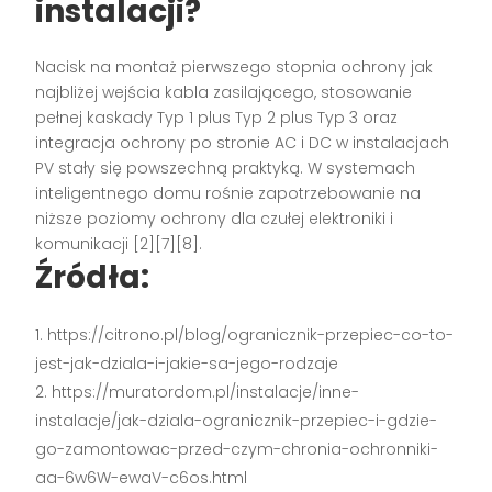
instalacji?
Nacisk na montaż pierwszego stopnia ochrony jak
najbliżej wejścia kabla zasilającego, stosowanie
pełnej kaskady Typ 1 plus Typ 2 plus Typ 3 oraz
integracja ochrony po stronie AC i DC w instalacjach
PV stały się powszechną praktyką. W systemach
inteligentnego domu rośnie zapotrzebowanie na
niższe poziomy ochrony dla czułej elektroniki i
komunikacji [2][7][8].
Źródła:
https://citrono.pl/blog/ogranicznik-przepiec-co-to-
jest-jak-dziala-i-jakie-sa-jego-rodzaje
https://muratordom.pl/instalacje/inne-
instalacje/jak-dziala-ogranicznik-przepiec-i-gdzie-
go-zamontowac-przed-czym-chronia-ochronniki-
aa-6w6W-ewaV-c6os.html