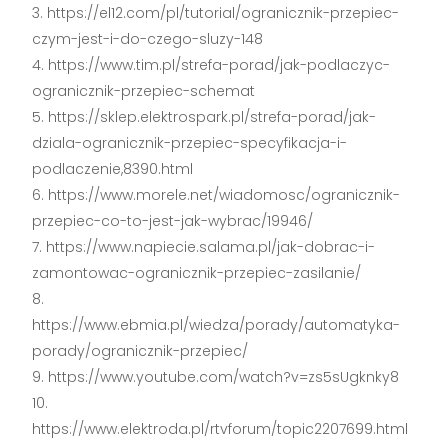
https://el12.com/pl/tutorial/ogranicznik-przepiec-
czym-jest-i-do-czego-sluzy-148
https://www.tim.pl/strefa-porad/jak-podlaczyc-
ogranicznik-przepiec-schemat
https://sklep.elektrospark.pl/strefa-porad/jak-
dziala-ogranicznik-przepiec-specyfikacja-i-
podlaczenie,8390.html
https://www.morele.net/wiadomosc/ogranicznik-
przepiec-co-to-jest-jak-wybrac/19946/
https://www.napiecie.salama.pl/jak-dobrac-i-
zamontowac-ogranicznik-przepiec-zasilanie/
https://www.ebmia.pl/wiedza/porady/automatyka-
porady/ogranicznik-przepiec/
https://www.youtube.com/watch?v=zs5sUgknky8
https://www.elektroda.pl/rtvforum/topic2207699.html