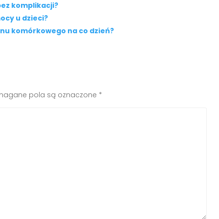
ez komplikacji?
ocy u dzieci?
onu komórkowego na co dzień?
agane pola są oznaczone
*