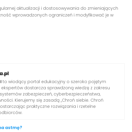
larnej aktualizacji i dostosowywania do zmieniających
czność wprowadzonych ograniczeń i modyfikować je w
.pl
l
to wiodący portal edukacyjny o szeroko pojętym
ł ekspertów dostarcza sprawdzoną wiedzę z zakresu
 systemów zabezpieczeń, cyberbezpieczeństwa,
wności. Kierujemy się zasadą „Chroń siebie. Chroń
 dostarczając praktyczne rozwiązania i rzetelne
odbiorców.
ma astmę?