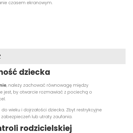
ądzanie czasem ekranowym.
?
ność dziecka
nie
, należy zachować równowagę między
 jest, by otwarcie rozmawiać z pociechą o
el.
 wieku i dojrzałości dziecka. Zbyt restrykcyjne
abezpieczeń lub utraty zaufania.
roli rodzicielskiej