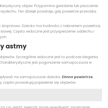
kterystyczny objaw. Przypomina gwizdanie lub piszczenie
 wydechu. Ten dźwięk powstaje, gdy powietrze przeciska
 stopniowo. Dziecko ma trudności z nabraniem powietrza,
rsiowej. Często widoczne jest przyspieszenie oddechu i
ych.
wy astmy
objawów. Szczególnie widoczne jest to podczas biegania
Charakterystyczne jest pogorszenie samopoczucia w
wpływać na samopoczucie dziecka.
Zimne powietrze
,
y często prowokują pojawienie się objawów.
ztocza czy sierść zwierząt, może wywoływać zaostrzenie