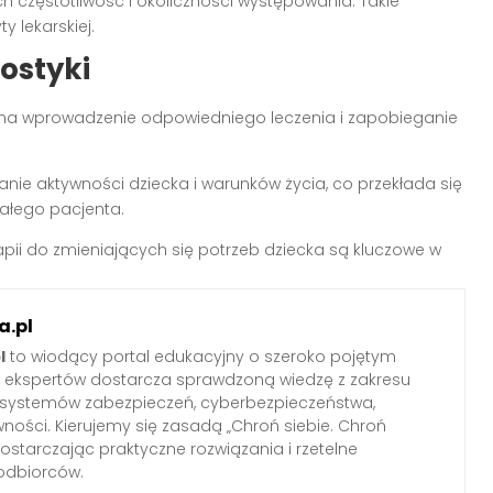
h częstotliwość i okoliczności występowania. Takie
 lekarskiej.
ostyki
a wprowadzenie odpowiedniego leczenia i zapobieganie
ie aktywności dziecka i warunków życia, co przekłada się
ałego pacjenta.
apii do zmieniających się potrzeb dziecka są kluczowe w
.pl
l
to wiodący portal edukacyjny o szeroko pojętym
ł ekspertów dostarcza sprawdzoną wiedzę z zakresu
 systemów zabezpieczeń, cyberbezpieczeństwa,
wności. Kierujemy się zasadą „Chroń siebie. Chroń
 dostarczając praktyczne rozwiązania i rzetelne
odbiorców.