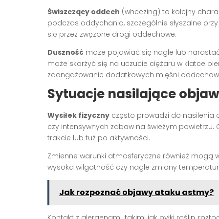
Świszczący oddech
(wheezing) to kolejny chara
podczas oddychania, szczególnie słyszalne przy
się przez zwężone drogi oddechowe.
Duszność
może pojawiać się nagle lub narastać
może skarżyć się na uczucie ciężaru w klatce pie
zaangażowanie dodatkowych mięśni oddechow
Sytuacje nasilające obja
Wysiłek fizyczny
często prowadzi do nasilenia 
czy intensywnych zabaw na świeżym powietrzu. 
trakcie lub tuż po aktywności.
Zmienne warunki atmosferyczne również mogą 
wysoka wilgotność czy nagłe zmiany temperatur
Jak rozpoznać objawy ataku astmy?
Kontakt z alergenami, takimi jak pyłki roślin, ro