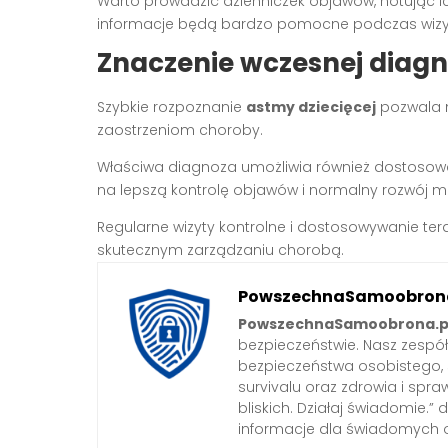
Warto prowadzić dzienniczek objawów, notując ic
informacje będą bardzo pomocne podczas wizyty
Znaczenie wczesnej diagn
Szybkie rozpoznanie
astmy dziecięcej
pozwala n
zaostrzeniom choroby.
Właściwa diagnoza umożliwia również dostosowan
na lepszą kontrolę objawów i normalny rozwój m
Regularne wizyty kontrolne i dostosowywanie ter
skutecznym zarządzaniu chorobą.
PowszechnaSamoobrona
PowszechnaSamoobrona.p
bezpieczeństwie. Nasz zespó
bezpieczeństwa osobistego,
survivalu oraz zdrowia i spra
bliskich. Działaj świadomie.”
informacje dla świadomych 