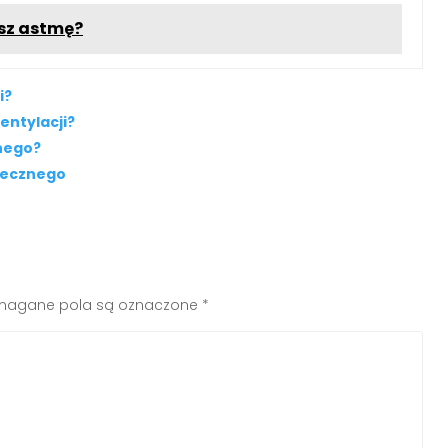
sz astmę?
i?
entylacji?
nego?
necznego
agane pola są oznaczone
*