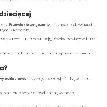
ziecięcej
ptomy.
Przewlekłe zmęczenie
i niechęć do aktywności
jącej się choroby.
ugo się utrzymują lub nawracają, również powinny wzbudzić
 wynikać z niedotlenienia organizmu spowodowanego
za?
wy oddechowe
utrzymują się dłużej niż 2 tygodnie lub
czególnie problemy z oddychaniem, wymaga