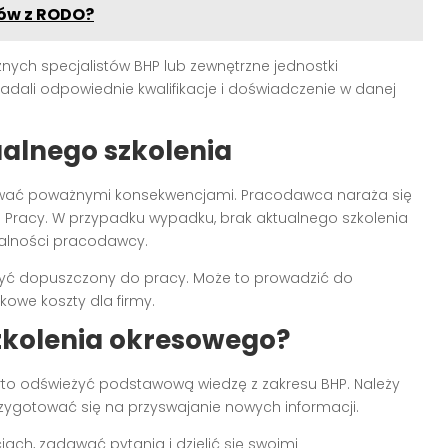
ków z RODO?
ych specjalistów BHP lub zewnętrzne jednostki
adali odpowiednie kwalifikacje i doświadczenie w danej
alnego szkolenia
ać poważnymi konsekwencjami. Pracodawca naraża się
i Pracy. W przypadku wypadku, brak aktualnego szkolenia
alności pracodawcy.
być dopuszczony do pracy. Może to prowadzić do
kowe koszty dla firmy.
zkolenia okresowego?
to odświeżyć podstawową wiedzę z zakresu BHP. Należy
zygotować się na przyswajanie nowych informacji.
iach, zadawać pytania i dzielić się swoimi