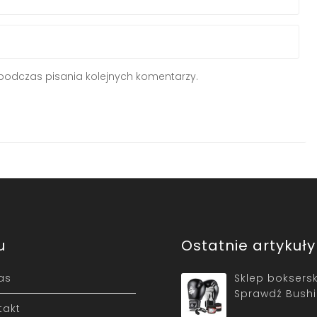
podczas pisania kolejnych komentarzy.
u
Ostatnie artykuły
as
Sklep boksersk
Sprawdź Bushi
takt