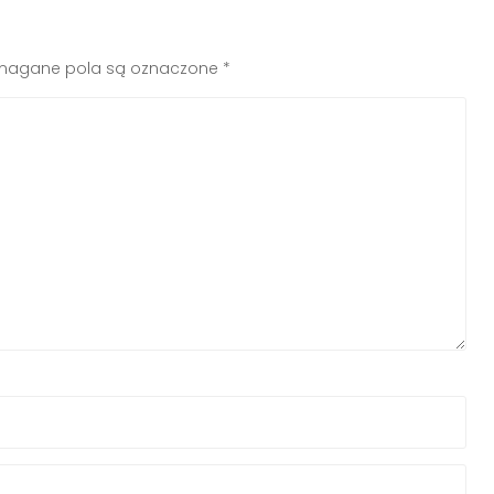
agane pola są oznaczone
*