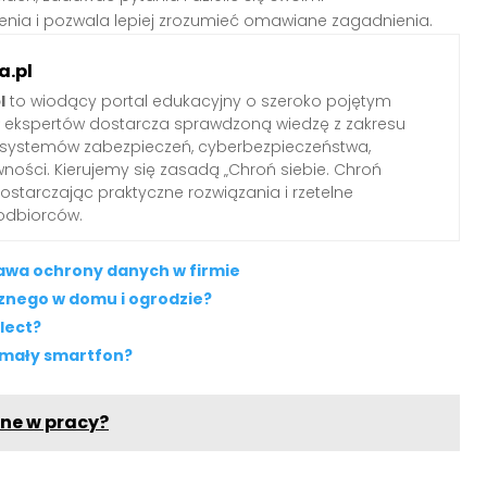
enia i pozwala lepiej zrozumieć omawiane zagadnienia.
.pl
l
to wiodący portal edukacyjny o szeroko pojętym
ł ekspertów dostarcza sprawdzoną wiedzę z zakresu
 systemów zabezpieczeń, cyberbezpieczeństwa,
wności. Kierujemy się zasadą „Chroń siebie. Chroń
 dostarczając praktyczne rozwiązania i rzetelne
odbiorców.
tawa ochrony danych w firmie
cznego w domu i ogrodzie?
lect?
ymały smartfon?
pne w pracy?