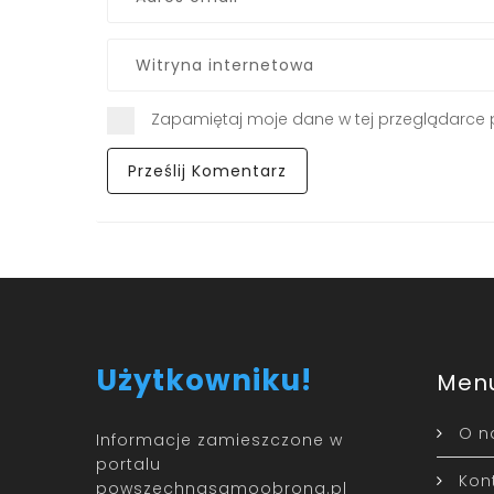
Zapamiętaj moje dane w tej przeglądarce 
Użytkowniku!
Men
O n
Informacje zamieszczone w
portalu
Kon
powszechnasamoobrona.pl