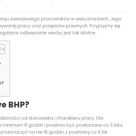
zwoju zawodowego pracowników w wielu branżach. Jego
onywanej pracy oraz przepisów prawnych. Przyjrzyjmy się
gularne odświeżanie wiedzy jest tak istotne.
y
o?
we BHP?
zależności od stanowiska i charakteru pracy. Dla
 minimum 8 godzin i powinno być powtarzane co 3 lata.
przeznaczyć na nie 16 godzin, z powtórką co 5 lat.