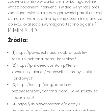
zaczyna się nisko w wariancie monitoringu, rośnie
wraz z dodaniem interwencji i wideo weryfikacji oraz
znacząco zwiększa się przy gotowości patrolu i stałej
ochronie fizycznej, a finalną cenę determinuje analiza
obiektu, lokalizacja i wymagania technologiczne [1]
[3][4][5][6][7][8].
Źródła:
[1] https://powszechnasamoobrona.pl/ile-
kosztuje-ochrona-domu-konsalnet/
[2] https://pl.indeed.com/cmp/Seris-
Konsalnet/salaries/Pracownik-Ochrony-Obiekt-
Handlowych
[3] https://seris.pl/blog/poradnik-
bezpieczenstwa/ochrona-domu-jakie-koszty-za-
soba-niesie/
[4] https://kb.pl/wyposazenie/alarmy-i-
bezpieczenstwo/cennik-firm-ochroniarskich-w-