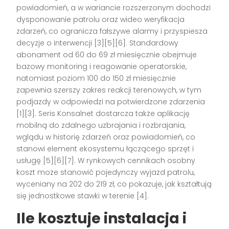
powiadomień, a w wariancie rozszerzonym dochodzi
dysponowanie patrolu oraz wideo weryfikacja
zdarzeń, co ogranicza fałszywe alarmy i przyspiesza
decyzje o interwencji [3][5][6]. Standardowy
abonament od 60 do 69 zł miesięcznie obejmuje
bazowy monitoring i reagowanie operatorskie,
natomiast poziom 100 do 150 zł miesięcznie
zapewnia szerszy zakres reakcji terenowych, w tym
podjazdy w odpowiedzi na potwierdzone zdarzenia
[1][3]. Seris Konsalnet dostarcza także aplikację
mobilną do zdalnego uzbrajania i rozbrajania,
wglądu w historię zdarzeń oraz powiadomień, co
stanowi element ekosystemu łączącego sprzęt i
usługę [5][6][7]. W rynkowych cennikach osobny
koszt może stanowić pojedynczy wyjazd patrolu,
wyceniany na 202 do 219 zł, co pokazuje, jak kształtują
się jednostkowe stawki w terenie [4].
Ile kosztuje instalacja i