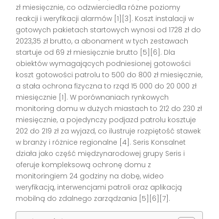
zł miesięcznie, co odzwierciedla różne poziomy
reakcji i weryfikacji alarmów [1][3]. Koszt instalacji w
gotowych pakietach startowych wynosi od 1728 zł do
2023,35 zł brutto, a abonament w tych zestawach
startuje od 69 zł miesięcznie brutto [5][6]. Dla
obiektów wymagających podniesionej gotowości
koszt gotowości patrolu to 500 do 800 zł miesięcznie,
a stała ochrona fizyczna to rząd 15 000 do 20 000 zł
miesięcznie [1]. W porównaniach rynkowych
monitoring domu w dużych miastach to 212 do 230 zł
miesięcznie, a pojedynczy podjazd patrolu kosztuje
202 do 219 zł za wyjazd, co ilustruje rozpiętość stawek
w branży i różnice regionalne [4]. Seris Konsalnet
działa jako część międzynarodowej grupy Seris i
oferuje kompleksową ochronę domu z
monitoringiem 24 godziny na dobę, wideo
weryfikacją, interwencjami patroli oraz aplikacją
mobilną do zdalnego zarządzania [5][6][7].