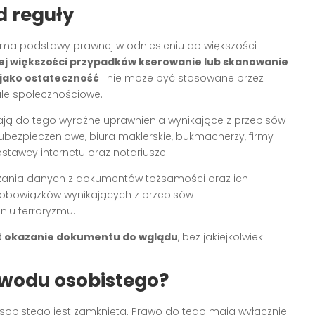
d reguły
ma podstawy prawnej w odniesieniu do większości
j większości przypadków kserowanie lub skanowanie
jako ostateczność
i nie może być stosowane przez
ale społecznościowe.
 mają do tego wyraźne uprawnienia wynikające z przepisów
ubezpieczeniowe, biura maklerskie, bukmacherzy, firmy
stawcy internetu oraz notariusze.
rzania danych z dokumentów tożsamości oraz ich
a obowiązków wynikających z przepisów
niu terroryzmu.
st okazanie dokumentu do wglądu
, bez jakiejkolwiek
wodu osobistego?
obistego jest zamknięta. Prawo do tego mają wyłącznie: