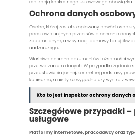
realizacją konkretnego ustawowego obowiązku.
Ochrona danych osobowyc
Osoba, której został skopiowany dowód osobist
podstawie unijnych przepisów o ochronie dany
zapomnianym, a w sytuacji odmowy takiej likwid
nadzorczego.
Właściwa ochrona dokumentów tożsamości wyma
przetwarzaniem danych. W przypadku żądania
przedstawienia jasnej, konkretnej podstawy prawn
konieczna, a nie tylko wygodna czy wynika z we
Kto to jest inspektor ochrony danych
Szczegółowe przypadki – 
usługowe
Platformy internetowe, pracodawcy oraz ty