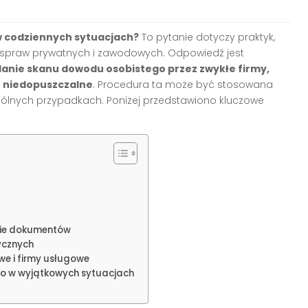
 codziennych sytuacjach?
To pytanie dotyczy praktyk,
iu spraw prywatnych i zawodowych. Odpowiedź jest
anie skanu dowodu osobistego przez zwykłe firmy,
t niedopuszczalne
. Procedura ta może być stosowana
zególnych przypadkach. Poniżej przedstawiono kluczowe
nie dokumentów
ycznych
we i firmy usługowe
o w wyjątkowych sytuacjach