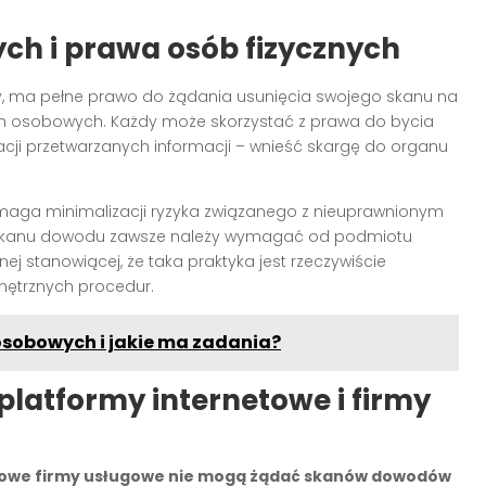
h i prawa osób fizycznych
y, ma pełne prawo do żądania usunięcia swojego skanu na
ch osobowych. Każdy może skorzystać z prawa do bycia
acji przetwarzanych informacji – wnieść skargę do organu
ga minimalizacji ryzyka związanego z nieuprawnionym
 skanu dowodu zawsze należy wymagać od podmiotu
ej stanowiącej, że taka praktyka jest rzeczywiście
wnętrznych procedur.
 osobowych i jakie ma zadania?
platformy internetowe i firmy
powe firmy usługowe nie mogą żądać skanów dowodów