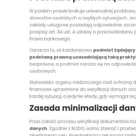
W polskim prawie brakuje uniwersalnej podstaw
dowodów osobistych w zwykłych sytuacjach. Jedy
zakłady usługowe posiadają odpowiednie, szcze
przepisy art. 34 ust. 4 ustawy o przeciwdziałaniu 
Prawa bankowego.
Oznacza to, że każdorazowo
podmiot żądający
podstawę prawną uzasadniającą taką prakty
bezprawne, a podmiot naraża się na odpowiedzi
osobowych.
Stanowisko organu nadzorczego nad ochroną da
finansowe uprawnione do weryfikacji danych 
każdej sytuacji, a jedynie wtedy, gdy wymaga t
Zasada minimalizacji da
Przez całość procesu weryfikacji dokumentów t
danych
. Zgodnie z RODO, wolno zbierać i przetw
określonego celu. Przedsiębiorcy nie mogą żąda