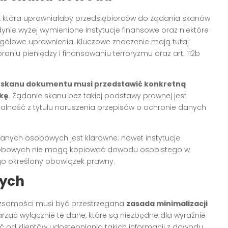
y, która uprawniałaby przedsiębiorców do żądania skanów
nie wyżej wymienione instytucje finansowe oraz niektóre
gółowe uprawnienia. Kluczowe znaczenie mają tutaj
praniu pieniędzy i finansowaniu terroryzmu oraz art. 112b
 skanu dokumentu musi przedstawić konkretną
kę
. Żądanie skanu bez takiej podstawy prawnej jest
alność z tytułu naruszenia przepisów o ochronie danych
nych osobowych jest klarowne: nawet instytucje
osobowych nie mogą kopiować dowodu osobistego w
ego określony obowiązek prawny.
nych
ożsamości musi być przestrzegana
zasada minimalizacji
arzać wyłącznie te dane, które są niezbędne dla wyraźnie
ć od klientów udostępniania takich informacji z dowodu