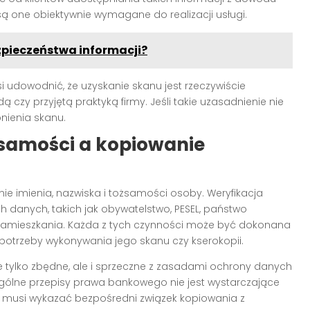
 są one obiektywnie wymagane do realizacji usługi.
pieczeństwa informacji?
udowodnić, że uzyskanie skanu jest rzeczywiście
 czy przyjętą praktyką firmy. Jeśli takie uzasadnienie nie
nienia skanu.
żsamości a kopiowanie
ie imienia, nazwiska i tożsamości osoby. Weryfikacja
danych, takich jak obywatelstwo, PESEL, państwo
 zamieszkania. Każda z tych czynności może być dokonana
otrzeby wykonywania jego skanu czy kserokopii.
 tylko zbędne, ale i sprzeczne z zasadami ochrony danych
ólne przepisy prawa bankowego nie jest wystarczające
a musi wykazać bezpośredni związek kopiowania z