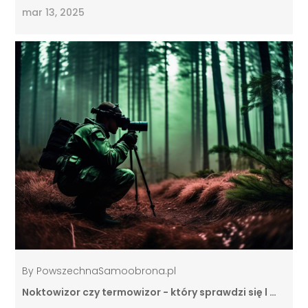
mar 13, 2025
By
PowszechnaSamoobrona.pl
Noktowizor czy termowizor - który sprawdzi się l …