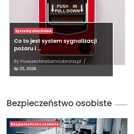
Systemy alarmowe
Co to jest system sygnalizacji
pożaru i …
By
PowszechnaSamoobrona.pl
/
lip 25, 2026
Bezpieczeństwo osobiste
Bezpieczeństwo osobiste