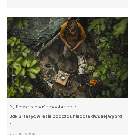
By
PowszechnaSamoobrona.pl
Jak przeżyć w lesie podczas nieoczekiwanej wypra
…
cze 10, 2026