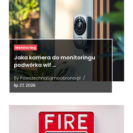
Monitoring
Jaka kamera do monitoringu
podwórka wif …
By
PowszechnaSamoobrona.pl
/
lip 27, 2026