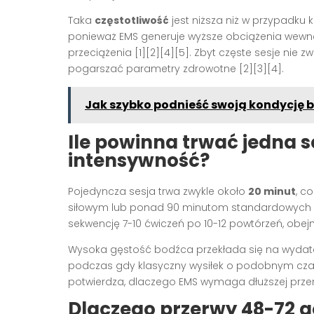
Taka
częstotliwość
jest niższa niż w przypadku
ponieważ EMS generuje wyższe obciążenia wewnęt
przeciążenia [1][2][4][5]. Zbyt częste sesje nie 
pogarszać parametry zdrowotne [2][3][4].
Jak szybko podnieść swoją kondycję 
Ile powinna trwać jedna ses
intensywność?
Pojedyncza sesja trwa zwykle około
20 minut
, c
siłowym lub ponad 90 minutom standardowych ćwi
sekwencję 7-10 ćwiczeń po 10-12 powtórzeń, obejm
Wysoka gęstość bodźca przekłada się na wydatek
podczas gdy klasyczny wysiłek o podobnym czasie
potwierdza, dlaczego EMS wymaga dłuższej przer
Dlaczego przerwy 48-72 g