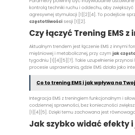
Parametry powinny być indywidualnie ustawiane p
kontrolą techniki ruchu i oddechu, aby zwiększy
agresywnej stymulacji [1][2][4]. To podejście s
częstotliwości
sesji [1][2].
Czy łączyć Trening EMS z
Aktualnym trendem jest łączenie EMS z innymi fo
mięśniowej i metabolicznej, przy czym
jak częst
tygodniu [1][4][5][7]. Takie uzupełnienie przyn
procesie usprawniania, gdzie EMS działa jako inten
Co to trening EMS i jak wpływa na Twoj
Integracja EMS z treningiem funkcjonalnym i sił
codziennej sprawności, bez konieczności zwięks
[1][4][5]. Dzięki temu zachowana jest równowag
Jak szybko widać efekty i 