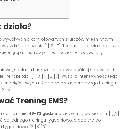
k działa?
do wywoływania kontrolowanych skurczów mięśni, w tym
gowy w krótkim czasie [1][3][7]. Technologia działa poprzez
ą wiele grup mięśniowych jednocześnie i pozwalają
owej, spalaniu tłuszczu i poprawie ogólnej sprawności,
e i rehabilitacji [1][3][4][6][7]. Wysoka intensywność tego
kien mięśniowych niż podczas standardowego treningu,
2][3].
wać Trening EMS?
m co najmniej
48-72 godzin
przerwy między sesjami [1][2]
ć od jednego treningu tygodniowo, a dopiero po
i tygodniowo [2][3][5].