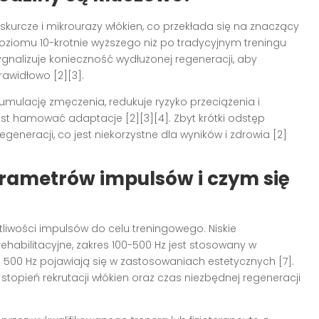
kurcze i mikrourazy włókien, co przekłada się na znaczący
poziomu 10-krotnie wyższego niż po tradycyjnym treningu
ygnalizuje konieczność wydłużonej regeneracji, aby
awidłowo [2][3].
mulację zmęczenia, redukuje ryzyko przeciążenia i
ast hamować adaptacje [2][3][4]. Zbyt krótki odstęp
eneracji, co jest niekorzystne dla wyników i zdrowia [2]
rametrów impulsów i czym się
iwości impulsów do celu treningowego. Niskie
 rehabilitacyjne, zakres 100-500 Hz jest stosowany w
ej 500 Hz pojawiają się w zastosowaniach estetycznych [7].
topień rekrutacji włókien oraz czas niezbędnej regeneracji