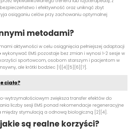
rzez wykwalifikowanego trenera lub fizjoterapeutę, z
ć bezpieczeństwo i efektywność oraz uniknąć zbyt
przyja osiąganiu celów przy zachowaniu optymalnej
 innymi metodami?
rmami aktywności w celu osiągnięcia pełniejszej adaptacji
o
wykonywać EMS pozostaje bez zmian i wynosi 1-2 sesje w
osi korzyści sportowcom, osobom starszym i pacjentom w
sywny, ale krótki bodziec [1][4][5][6][7].
e ciało?
owo-wytrzymałościowym zwiększa transfer efektów do
zania liczby sesji EMS ponad rekomendacje regeneracyjne
a między stymulacją a odnową biologiczną [2][4].
jakie są realne korzyści?