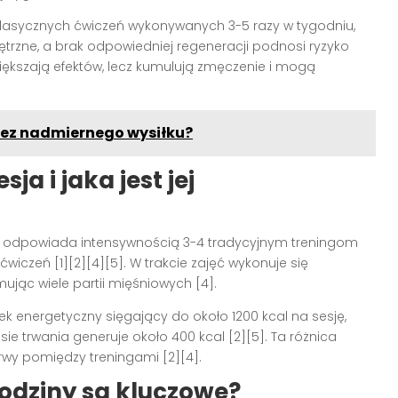
 klasycznych ćwiczeń wykonywanych 3-5 razy w tygodniu,
rzne, a brak odpowiedniej regeneracji podnosi ryzyko
zwiększają efektów, lecz kumulują zmęczenie i mogą
bez nadmiernego wysiłku?
ja i jaka jest jej
o odpowiada intensywnością 3-4 tradycyjnym treningom
czeń [1][2][4][5]. W trakcie zajęć wykonuje się
ując wiele partii mięśniowych [4].
 energetyczny sięgający do około 1200 kcal na sesję,
 trwania generuje około 400 kcal [2][5]. Ta różnica
wy pomiędzy treningami [2][4].
odziny są kluczowe?