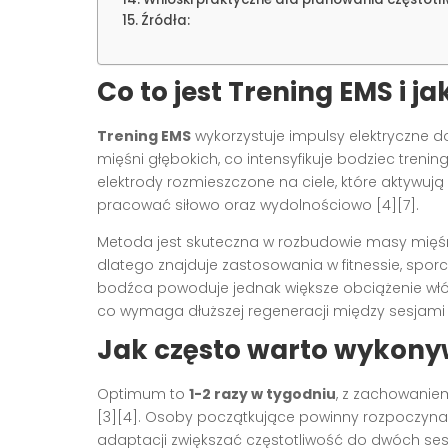
Źródła:
Co to jest Trening EMS i ja
Trening EMS
wykorzystuje impulsy elektryczne 
mięśni głębokich, co intensyfikuje bodziec trenin
elektrody rozmieszczone na ciele, które aktywuj
pracować siłowo oraz wydolnościowo [4][7].
Metoda jest skuteczna w rozbudowie masy mięśni
dlatego znajduje zastosowania w fitnessie, sporci
bodźca powoduje jednak większe obciążenie włó
co wymaga dłuższej regeneracji między sesjami [
Jak często warto wykony
Optimum to
1-2 razy w tygodniu
, z zachowanie
[3][4]. Osoby początkujące powinny rozpoczyna
adaptacji zwiększać częstotliwość do dwóch sesj