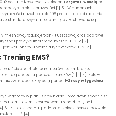
10-12 sesji realizowanych z zalecaną
częstotliwością
, co
ompozycji ciała i sprawności [1][5]. W badaniach i
rzymałości nawet o około 108 procent oraz kilkukrotnie
aniu ze standardowymi metodami, gdy zachowane są
iły mięśniowej, redukcję tkanki tłuszczowej oraz poprawę
tyczne i praktyka fizjoterapeutyczna [1][3][4][7].
ji jest warunkiem utrwalenia tych efektów [1][2][4].
ć Trening EMS?
oraz ścisła kontrola parametrów i techniki przez
 z kontrolą oddechu podczas skurczów [1][2][4]. Należy
n
i nie zwiększać liczby sesji ponad
1-2 razy w tygodniu
,
ć włączany w plan usprawniania i profilaktyki zgodnie ze
 ma ugruntowane zastosowania rehabilitacyjne i
[4][6][7]. Taki schemat podnosi bezpieczeństwo i pozwala
lacji [1][2][4].