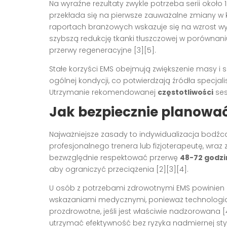
Na wyraźne rezultaty zwykle potrzeba serii około 
przekłada się na pierwsze zauważalne zmiany w k
raportach branżowych wskazuje się na wzrost wyt
szybszą redukcję tkanki tłuszczowej w porówn
przerwy regeneracyjne [3][5].
Stałe korzyści EMS obejmują zwiększenie masy i s
ogólnej kondycji, co potwierdzają źródła specjalis
Utrzymanie rekomendowanej
częstotliwości
ses
Jak bezpiecznie planowa
Najważniejsze zasady to indywidualizacja bodźca 
profesjonalnego trenera lub fizjoterapeutę, wraz
bezwzględnie respektować przerwę
48-72 godzi
aby ograniczyć przeciążenia [2][3][4].
U osób z potrzebami zdrowotnymi EMS powinien by
wskazaniami medycznymi, ponieważ technologia
prozdrowotne, jeśli jest właściwie nadzorowana 
utrzymać efektywność bez ryzyka nadmiernej stymu