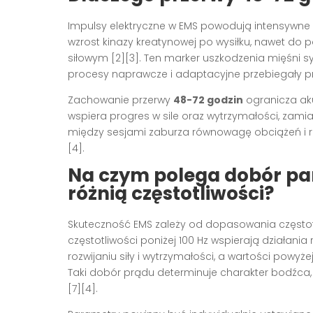
Impulsy elektryczne w EMS powodują intensywne s
wzrost kinazy kreatynowej po wysiłku, nawet do 
siłowym [2][3]. Ten marker uszkodzenia mięśni s
procesy naprawcze i adaptacyjne przebiegały pr
Zachowanie przerwy
48-72 godzin
ogranicza aku
wspiera progres w sile oraz wytrzymałości, zami
między sesjami zaburza równowagę obciążeń i reg
[4].
Na czym polega dobór pa
różnią częstotliwości?
Skuteczność EMS zależy od dopasowania częstotl
częstotliwości poniżej 100 Hz wspierają działania
rozwijaniu siły i wytrzymałości, a wartości powyż
Taki dobór prądu determinuje charakter bodźca, s
[7][4].