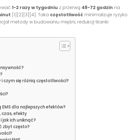
nywać
1-2 razy w tygodniu
z przerwą
48-72 godzin
na
inut
[1][2][3][4]. Taka
częstotliwość
minimalizuje ryzyko
ncjał metody w budowaniu mięśni, redukcji tkanki
ntensywność?
e?
czym się różnią częstotliwości?
ści?
 EMS dla najlepszych efektów?
 czas, efekty
 jak ich uniknąć?
ć zbyt często?
wości?
iwości EMS