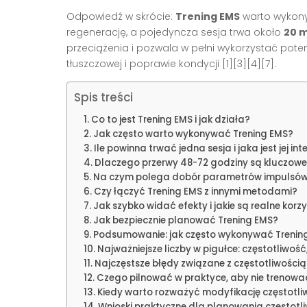
Odpowiedź w skrócie:
Trening EMS
warto wyko
regenerację, a pojedyncza sesja trwa około
20 m
przeciążenia i pozwala w pełni wykorzystać pote
tłuszczowej i poprawie kondycji [1][3][4][7].
Spis treści
Co to jest Trening EMS i jak działa?
Jak często warto wykonywać Trening EMS?
Ile powinna trwać jedna sesja i jaka jest jej i
Dlaczego przerwy 48-72 godziny są kluczow
Na czym polega dobór parametrów impulsów i 
Czy łączyć Trening EMS z innymi metodami?
Jak szybko widać efekty i jakie są realne korzy
Jak bezpiecznie planować Trening EMS?
Podsumowanie: jak często wykonywać Trening
Najważniejsze liczby w pigułce: częstotliwość,
Najczęstsze błędy związane z częstotliwością i
Czego pilnować w praktyce, aby nie trenowa
Kiedy warto rozważyć modyfikację częstotli
Wnioski praktyczne dla planowania częstotl