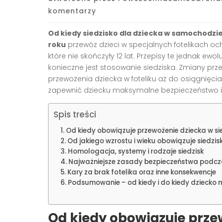
komentarzy
Od kiedy siedzisko dla dziecka w samochodzi
roku
przewóz dzieci w specjalnych fotelikach o
które nie skończyły 12 lat. Przepisy te jednak ewo
konieczne jest stosowanie siedziska. Zmiany prz
przewożenia dziecka w foteliku aż do osiągnięcia
zapewnić dziecku maksymalne bezpieczeństwo i 
Spis treści
Od kiedy obowiązuje przewożenie dziecka w si
Od jakiego wzrostu i wieku obowiązuje siedzi
Homologacja, systemy i rodzaje siedzisk
Najważniejsze zasady bezpieczeństwa podcza
Kary za brak fotelika oraz inne konsekwencje
Podsumowanie – od kiedy i do kiedy dziecko m
Od kiedy obowiązuje prze