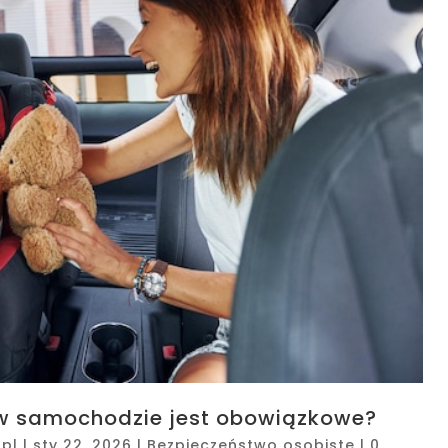
a w samochodzie jest obowiązkowe?
pl
|
sty 22, 2026
|
Bezpieczeństwo osobiste
|
0