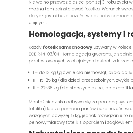
Nie wolno przewozić dzieci poniżej 3. roku życia
można tam zainstalować fotelika. Warunek wzros
dotyczącymi bezpieczeństwa dzieci w samochoda
unijnymi.
Homologacja, systemy i ro
Każdy
fotelik samochodowy
używany w Polsce
ECE R44-03/04. Homologacja gwarantuje spełnie
przetestowanych w oficjalnych testach zderzeniowy
I – do 13 kg (głównie dla niemowląt, około do 15
II – 15-25 kg (dla dzieci przedszkolnych, zwykle d
III – 22-36 kg (dla starszych dzieci, do około 11 la
Montaż siedziska odbywa się za pomocą systemu 
fotelika) lub za pomocą pasów bezpieczeństwa.
ważących powyżej 15 kg, jednak rozwiązanie to 
pełnowymiarowy fotelik z oparciem i zagłówkiem