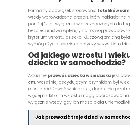
Formalny obowiązek stosowania
fotelików sa
Wtedy wprowadzono przepis, który nakładał na r
poniżej 12 lat wyłącznie w przeznaczonych do te
bezpieczeństwa wpłynęły na rozwój prawodaws
kryterium wzrostu dziecka. Kluczową zmianą był
wymóg użycia siedziska dotyczy wszystkich dziec
Od jakiego wzrostu i wiek
dziecka w samochodzie?
Aktualnie
przewóz dziecka w siedzisku
jest obo
cm
. Wcześniej decydującym czynnikiem był wiek –
musi podróżować w siedzisku, dopóki nie przekroc
więcej niż 135 cm wzrostu mogą podróżować na t
wyłącznie wtedy, gdy ich masa ciała uniemożliw
Jak przewozić troje dzieci w samochod