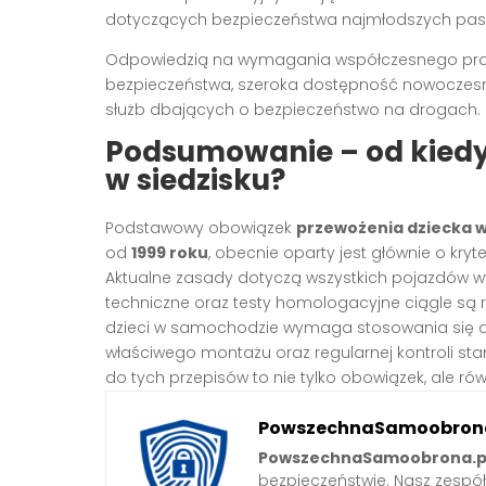
dotyczących bezpieczeństwa najmłodszych pas
Odpowiedzią na wymagania współczesnego pra
bezpieczeństwa, szeroka dostępność nowoczesnyc
służb dbających o bezpieczeństwo na drogach.
Podsumowanie – od kiedy i
w siedzisku?
Podstawowy obowiązek
przewożenia dziecka w
od
1999 roku
, obecnie oparty jest głównie o kry
Aktualne zasady dotyczą wszystkich pojazdów 
techniczne oraz testy homologacyjne ciągle są 
dzieci w samochodzie wymaga stosowania się do
właściwego montażu oraz regularnej kontroli st
do tych przepisów to nie tylko obowiązek, ale ró
PowszechnaSamoobrona
PowszechnaSamoobrona.p
bezpieczeństwie. Nasz zespó