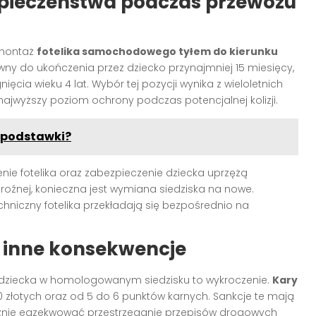
zpieczeństwa podczas przewozu
 montaż
fotelika samochodowego tyłem do kierunku
wny do ukończenia przez dziecko przynajmniej 15 miesięcy,
nięcia wieku 4 lat. Wybór tej pozycji wynika z wieloletnich
najwyższy poziom ochrony podczas potencjalnej kolizji.
z podstawki?
ie fotelika oraz zabezpieczenie dziecka uprzężą
egroźnej, konieczna jest wymiana siedziska na nowe.
hniczny fotelika przekładają się bezpośrednio na
z inne konsekwencje
 dziecka w homologowanym siedzisku to wykroczenie.
Kary
złotych oraz od 5 do 6 punktów karnych. Sankcje te mają
cznie egzekwować przestrzeganie przepisów drogowych