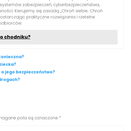
 systemów zabezpieczeń, cyberbezpieczeństwa,
wności. Kierujemy się zasadą „Chroń siebie. Chroń
 dostarczając praktyczne rozwiązania i rzetelne
odbiorców.
po chodniku?
 konieczna?
dziecka?
ć o jego bezpieczeństwo?
 drogach?
agane pola są oznaczone
*