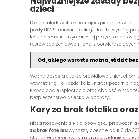
Najważniejsze zasady be
dzieci
Dla najmłodszych dzieci najbezpieczniejszy jest
jazdy
(RWF, rearward facing). Jest to wymóg pra
lecz zaleca się utrzymanie tej pozycji aż do osiąg
testów zderzeniowych i analiz potwierdzających 
Od jakiego wzrostu można jeździć be
Ważne pozostaje także prawidłowe unieruchomien
wewnętrzną. Po każdej kolizji, nawet pozornie ni
Prawidłowa eksploatacja oraz dbałość o stan tec
bezpieczeństwo dziecka w podróży.
Kary za brak fotelika ora
Niezastosowanie się do obowiązku przewożenia
za brak fotelika
wynoszą obecnie od 150 do 300 
charakter prewencyjny i mają za zadanie skute