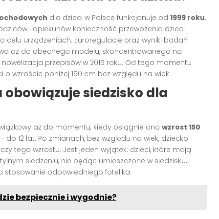
mochodowych
dla dzieci w Polsce funkcjonuje od
1999 roku
.
odziców i opiekunów konieczność przewożenia dzieci
go celu urządzeniach. Euroregulacje oraz wyniki badań
twa aż do obecnego modelu, skoncentrowanego na
a nowelizacja przepisów w 2015 roku. Od tego momentu
i o wzroście poniżej 150 cm bez względu na wiek.
u obowiązuje siedzisko dla
wiązkowy aż do momentu, kiedy osiągnie ono
wzrost 150
 do 12 lat. Po zmianach, bez względu na wiek, dziecko
zy tego wzrostu. Jest jeden wyjątek: dzieci, które mają
ylnym siedzeniu, nie będąc umieszczone w siedzisku,
ia stosowanie odpowiedniego fotelika.
zie bezpiecznie i wygodnie?