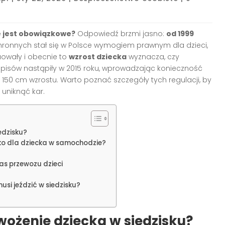
e jest obowiązkowe?
Odpowiedź brzmi jasno:
od 1999
chronnych stał się w Polsce wymogiem prawnym dla dzieci,
luowały i obecnie to
wzrost dziecka
wyznacza, czy
episów nastąpiły w 2015 roku, wprowadzając konieczność
 150 cm wzrostu. Warto poznać szczegóły tych regulacji, by
uniknąć kar.
edzisku?
sko dla dziecka w samochodzie?
s przewozu dzieci
usi jeździć w siedzisku?
wożenie dziecka w siedzisku?