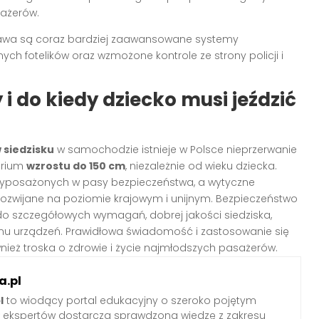
ażerów.
wa są coraz bardziej zaawansowane systemy
h fotelików oraz wzmożone kontrole ze strony policji i
 do kiedy dziecko musi jeździć
 siedzisku
w samochodzie istnieje w Polsce nieprzerwanie
terium
wzrostu do 150 cm
, niezależnie od wieku dziecka.
wyposażonych w pasy bezpieczeństwa, a wytyczne
rozwijane na poziomie krajowym i unijnym. Bezpieczeństwo
 szczegółowych wymagań, dobrej jakości siedziska,
anu urządzeń. Prawidłowa świadomość i zastosowanie się
wnież troska o zdrowie i życie najmłodszych pasażerów.
.pl
l
to wiodący portal edukacyjny o szeroko pojętym
ł ekspertów dostarcza sprawdzoną wiedzę z zakresu