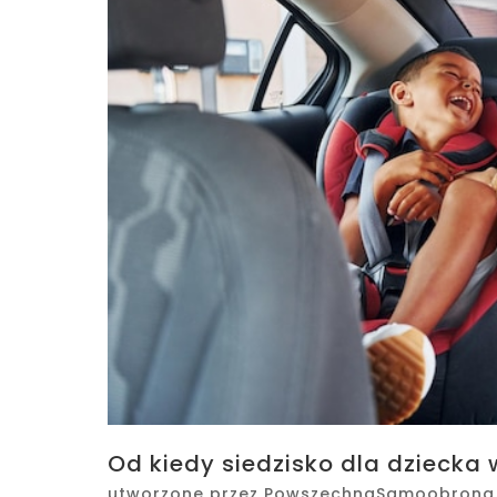
Od kiedy siedzisko dla dzieck
utworzone przez
PowszechnaSamoobrona.