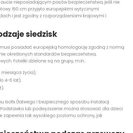
 w aucie nieposiadającym pasów bezpieczeństwa, jeśli nie
towy 150 cm przyjęto europejskimi wytycznymi
ch i jest zgodny z rozporządzeniami krajowymi i
dzaje siedzisk
 musi posiadać europejską homologację zgodną z normą
nie określonych standardów bezpieczeństwa,
ch. Foteliki dzielone są na grupy, m.in.:
. miesiąca życia);
o 4-6 lat);
t).
Isofix (łatwego i bezpiecznego sposobu instalacji
 Podstawka lub podwyższenie można stosować dla dzieci
nie zapewnia tak wysokiego poziomu ochrony, jak
.