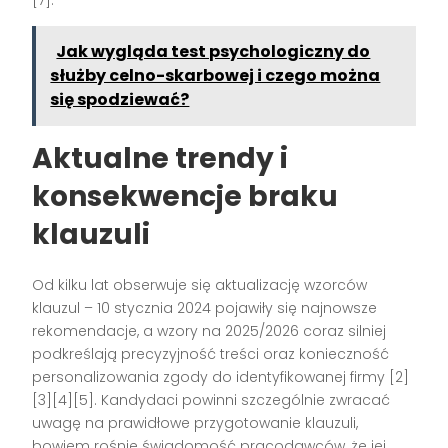
Jak wygląda test psychologiczny do
służby celno-skarbowej i czego można
się spodziewać?
Aktualne trendy i
konsekwencje braku
klauzuli
Od kilku lat obserwuje się aktualizację wzorców
klauzul – 10 stycznia 2024 pojawiły się najnowsze
rekomendacje, a wzory na 2025/2026 coraz silniej
podkreślają precyzyjność treści oraz konieczność
personalizowania zgody do identyfikowanej firmy
[2]
[3][4][5]
. Kandydaci powinni szczególnie zwracać
uwagę na prawidłowe przygotowanie klauzuli,
bowiem rośnie świadomość pracodawców, że jej