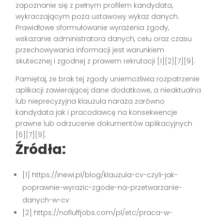
zapoznanie się z pełnym profilem kandydata,
wykraczającym poza ustawowy wykaz danych.
Prawidłowe sformułowanie wyrażenia zgody,
wskazanie administratora danych, celu oraz czasu
przechowywania informacji jest warunkiem
skutecznej i zgodnej z prawem rekrutacji
[1][2][7][9]
.
Pamiętaj, że brak tej zgody uniemożliwia rozpatrzenie
aplikacji zawierającej dane dodatkowe, a nieaktualna
lub nieprecyzyjna klauzula naraża zarówno
kandydata jak i pracodawcę na konsekwencje
prawne lub odrzucenie dokumentów aplikacyjnych
[6][7][9]
.
Źródła:
[1] https://inewi.pl/blog/klauzula-cv-czyli-jak-
poprawnie-wyrazic-zgode-na-przetwarzanie-
danych-w-cv
[2] https://nofluffjobs.com/pl/etc/praca-w-