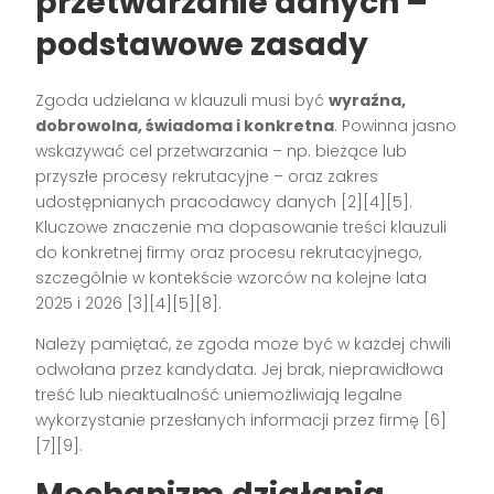
przetwarzanie danych –
podstawowe zasady
Zgoda udzielana w klauzuli musi być
wyraźna,
dobrowolna, świadoma i konkretna
. Powinna jasno
wskazywać cel przetwarzania – np. bieżące lub
przyszłe procesy rekrutacyjne – oraz zakres
udostępnianych pracodawcy danych
[2][4][5]
.
Kluczowe znaczenie ma dopasowanie treści klauzuli
do konkretnej firmy oraz procesu rekrutacyjnego,
szczególnie w kontekście wzorców na kolejne lata
2025 i 2026
[3][4][5][8]
.
Należy pamiętać, że zgoda może być w każdej chwili
odwołana przez kandydata. Jej brak, nieprawidłowa
treść lub nieaktualność uniemożliwiają legalne
wykorzystanie przesłanych informacji przez firmę
[6]
[7][9]
.