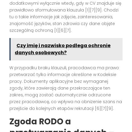
dodatkowymi wyłącznie wtedy, gdy w CV znajduje się
prawidłowo sformułowana klauzula
[1][7][9]
. Chodzi
tu o takie informacje jak zdjęcie, zainteresowania,
znajomość języków, stan zdrowia czy dane objęte
szczególną ochroną
[1][6][7]
.
Czy imię i nazwisko podlega ochronie
danych osobowych?
W przypadku braku klauzuli, pracodawca ma prawo
przetwarzać tylko informacje określone w Kodeksie
pracy. Dokumenty aplikacyjne bez wymaganej
zgody, które zawierają dane przekraczające ten
zakres, mogą zostać automatycznie odrzucone
przez pracodawcę, co wpływa na obniżenie szans na
przejście do kolejnych etapów rekrutacji
[6][7][9]
.
Zgoda RODO a