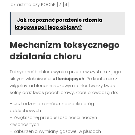
jak astma czy POChP [2][4]
Jak rozpoznać porażenie rdzenia
kręgowego i jego objawy?
Mechanizm toksycznego
działania chloru
Toksyczność chloru wynika przede wszystkim z jego
silnych właściwości
utleniających
. Po kontakcie z
wilgotnymi błonami śluzowymi chlor tworzy kwas
solny oraz kwas podchlorawy, które prowadzą do:
– Uszkodzenia komórek nabłonka dróg
oddechowych
– Zwiększonej przepuszczalności naczyń
krwionośnych
– Zaburzenia wymiany gazowej w płucach