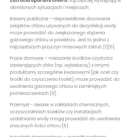
Zatrucia oparami chloru
najczęściej występują w
określonych sytuacjach i miejscach:
Baseny publiczne – nieprawidłowe dozowanie
związków chloru używanych do dezynfekcji wody
może prowadzić do zwiększonego stężenia
gazowego chloru w powietrzu. Jest to jedna z
najczęstszych przyczyn masowych zatruć [1][5].
Prace domowe – mieszanie środków czystości
zawierających chlor (np. wybielaczy) z innymi
produktami, szczególnie kwasowymi (jak ocet czy
środki do czyszczenia toalet), może prowadzić do
uwolnienia gazowego chloru w zamkniętych
pomieszczeniach [3].
Przemysł – awarie w zakładach chemicznych,
oczyszczalniach ścieków czy instalacjach
uzdatniania wody mogą prowadzić do uwolnienia
znacznych ilości chloru [5].