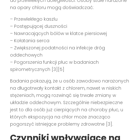
do przewlekłych dolegliwości. Osoby stale narażone
na opary chloru mogą doświadczać:
– Przewlekłego kaszlu
– Postępującej duszności
– Nawracających bólów w klatce piersiowej
– Kołatania serca
– Zwiększonej podatności na infekcje dróg
oddechowych
– Pogorszenia funkcji płuc w badaniach
spirometrycznych [3][5]
Badania pokazują, że u osób zawodowo narażonych
na długotrwały kontakt z chlorem, nawet w niskich
stężeniach, mogą rozwinąć się trwałe zmiany w
układzie oddechowym. Szczególnie niebezpieczne
jest to dla osób już cierpiących na choroby płuc, u
których ekspozycja na chlor może znacząco
pogorszyć istniejące problemy zdrowotne [3].
Czynniki wpływające na