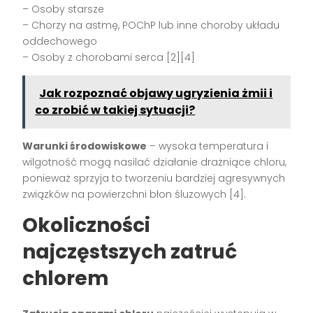
– Osoby starsze
– Chorzy na astmę, POChP lub inne choroby układu
oddechowego
– Osoby z chorobami serca [2][4]
Jak rozpoznać objawy ugryzienia żmii i
co zrobić w takiej sytuacji?
Warunki środowiskowe
– wysoka temperatura i
wilgotność mogą nasilać działanie drażniące chloru,
ponieważ sprzyja to tworzeniu bardziej agresywnych
związków na powierzchni błon śluzowych [4].
Okoliczności
najczęstszych zatruć
chlorem