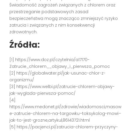
Świadomość zagrożeń związanych z chlorem oraz
przestrzeganie podstawowych zasad
bezpieczeństwa mogą znacząco zmniejszyć ryzyko
zatrucia i związanych z nim konsekwencji
zdrowotnych.
Źródła:
[1] https://www.doz.pl/czytelnia/a17170-
Zatrucie_chlorem__objawy_i_pierwsza_pomoc
[2] https://globalwater.pl/jak-usunac-chlor-z-
organizmu/
[3] https://www.welbi.pl/zatrucie-chlorem-objawy-
jak-wyglada-pierwsza-pomoc/
[4]
https://www.medonet.pl/zdrowie/wiadomosci,masow
e-zatrucie-chlorem-na-targowku–toksykolog-mowi–
jak-to-jest-grozne,artykul,86143721.html
[5] https://pacjenci.pl/zatrucia-chlorem-przyczyny-