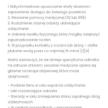
1. Natychmiastowe opuszczenie strefy skażenia i
zapewnienie dostępu do świeżego powietrza
2. Wezwanie pomocy medycznej (112 lub 999)
3. Rozluźnienie ciasnej odzieży ułatwiające
oddychanie
4. Unikanie wysiłku fizycznego, który mógłby zwiększyć
zapotrzebowanie na tlen
5. W przypadku kontaktu z oczami lub skórą – obfite
płukanie wodą przez co najmniej 15 minut [1][4]
Warto zaznaczyć, że nie istnieje specyficzna odtrutka
na zatrucie chlorem. Leczenie medyczne opiera się
głównie na terapii objawowej, która może
obejmować:
– Podanie tlenu w celu wsparcia oddychania
– Leki rozszerzające oskrzela
– Steroidy w celu zmniejszenia stanu zapalnego dróg
oddechowych
– W ciężkich przypadkach – wspomaganie