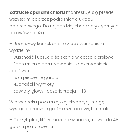
Zatrucie oparami chloru
manifestuje się przede
wszystkim poprzez podrażnienie układu
oddechowego. Do najbardziej charakterystycznych
objawów należą:
– Uporczywy kaszel, często z odkrztuszaniem
wydzieliny
– Duszność i uczucie ściskania w klatce piersiowej
– Podrażnienie oczu, łzawienie i zaczerwienienie
spojówek
– Ból i pieczenie gardła
– Nudności i wymioty
– Zawroty głowy i dezorientacja [1][3]
W przypadku poważniejszej ekspozycji mogą
wystąpić znacznie groźniejsze objawy, takie jak:
– Obrzęk płuc, który może rozwinąć się nawet do 48
godzin po narażeniu