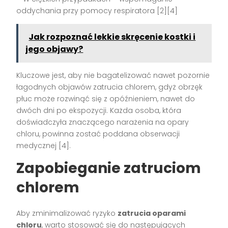
oddychania przy pomocy respiratora [2][4]
Jak rozpoznać lekkie skręcenie kostki i
jego objawy?
Kluczowe jest, aby nie bagatelizować nawet pozornie
łagodnych objawów zatrucia chlorem, gdyż obrzęk
płuc może rozwinąć się z opóźnieniem, nawet do
dwóch dni po ekspozycji. Każda osoba, która
doświadczyła znaczącego narażenia na opary
chloru, powinna zostać poddana obserwacji
medycznej [4].
Zapobieganie zatruciom
chlorem
Aby zminimalizować ryzyko
zatrucia oparami
chloru
, warto stosować się do następujących