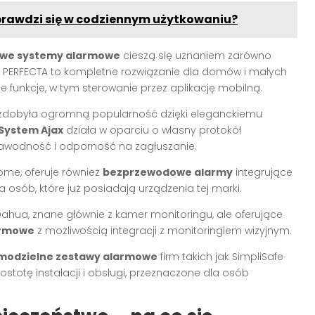
prawdzi się w codziennym użytkowaniu?
we systemy alarmowe
cieszą się uznaniem zarówno
ia PERFECTA to kompletne rozwiązanie dla domów i małych
e funkcje, w tym sterowanie przez aplikację mobilną.
h zdobyła ogromną popularność dzięki eleganckiemu
System Ajax
działa w oparciu o własny protokół
ezawodność i odporność na zagłuszanie.
ome, oferuje również
bezprzewodowe alarmy
integrujące
a osób, które już posiadają urządzenia tej marki.
Dahua, znane głównie z kamer monitoringu, ale oferujące
armowe
z możliwością integracji z monitoringiem wizyjnym.
modzielne zestawy alarmowe
firm takich jak SimpliSafe
stotę instalacji i obsługi, przeznaczone dla osób