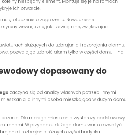
, to kolejny niezbędny element. Montuje się je na ramach
kryje ich otwarcie.
rmują otoczenie o zagrożeniu. Nowoczesne
 syreny wewnętrzne, jak i zewnętrzne, zwiększając
wiaturach służących do uzbrajania i rozbrajania alarmu.
we, pozwalając uzbroić alarm tylko w części domu – na
zewodowy dopasowany do
wego
zaczyna się od analizy własnych potrzeb. Innymi
ego mieszkania, a innymi osoba mieszkająca w dużym domu
zpieczenia. Dla małego mieszkania wystarczy podstawowy
kontaktronami. W przypadku dużego domu warto rozważyć
zbrajanie i rozbrajanie różnych części budynku.