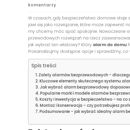
komentarzy
W czasach, gdy bezpieczeństwo domowe staje si
jawi się jako rozwiązanie, które może zapewnić n
my chcemy móc spać spokojnie. Nowoczesne s
przewodowych rozwiązań na rzecz zaawansowan
jak wybrać ten właściwy? Który
alarm do domu
f
Przeanalizujmy dostępne opcje i sprawdźmy, co 
Spis treści
Zalety alarmów bezprzewodowych – dlaczego
Kluczowe elementy skutecznego systemu al
Jak wybrać alarm bezprzewodowy dopasowa
Popularne marki i modele alarmów bezprzew
Koszty i inwestycja w bezpieczeństwo – na co
Montaż i konserwacja – czy potrzebujesz prof
Podsumowanie – jak wybrać idealny alarm 