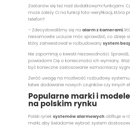
Zastanów się też nad dodatkowymi funkcjami. Czy
może zależy Ci na funkcji foto-weryfikacji, która
telefon?
– Zdecydowaliśmy się na
alarm z kamerami
, k
niesamowite uczucie móc sprawdzić, co dzieje 
który zainwestował w rozbudowany
system bez
Nie zapominaj o kwestii niezawodności. Sprawdź, 
powiadomi Cię o konieczności ich wymiany. Waż
być konieczne zastosowanie wzmacniaczy sygna
Zwróć uwagę na możliwość rozbudowy systemu
łatwe dodawanie nowych czujników czy innych e
Popularne marki i mode
na polskim rynku
Polski rynek
systemów alarmowych
obfituje w 
marki, aby świadomie wybrać system dostosowa