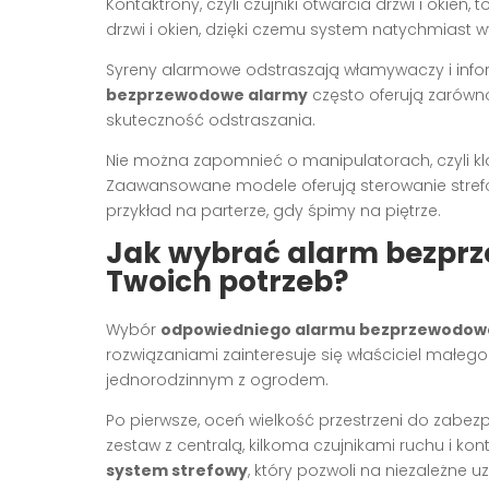
Kontaktrony, czyli czujniki otwarcia drzwi i okien
drzwi i okien, dzięki czemu system natychmiast wy
Syreny alarmowe odstraszają włamywaczy i info
bezprzewodowe alarmy
często oferują zarówno
skuteczność odstraszania.
Nie można zapomnieć o manipulatorach, czyli kla
Zaawansowane modele oferują sterowanie strefo
przykład na parterze, gdy śpimy na piętrze.
Jak wybrać alarm bezpr
Twoich potrzeb?
Wybór
odpowiedniego alarmu bezprzewodo
rozwiązaniami zainteresuje się właściciel mał
jednorodzinnym z ogrodem.
Po pierwsze, oceń wielkość przestrzeni do zabe
zestaw z centralą, kilkoma czujnikami ruchu i 
system strefowy
, który pozwoli na niezależne u