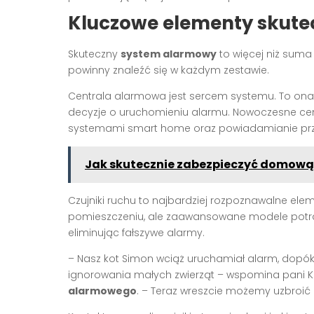
Kluczowe elementy skut
Skuteczny
system alarmowy
to więcej niż suma
powinny znaleźć się w każdym zestawie.
Centrala alarmowa jest sercem systemu. To ona o
decyzje o uruchomieniu alarmu. Nowoczesne cent
systemami smart home oraz powiadamianie prze
Jak skutecznie zabezpieczyć domową
Czujniki ruchu to najbardziej rozpoznawalne ele
pomieszczeniu, ale zaawansowane modele potra
eliminując fałszywe alarmy.
– Nasz kot Simon wciąż uruchamiał alarm, dopóki
ignorowania małych zwierząt – wspomina pani Ka
alarmowego
. – Teraz wreszcie możemy uzbroić