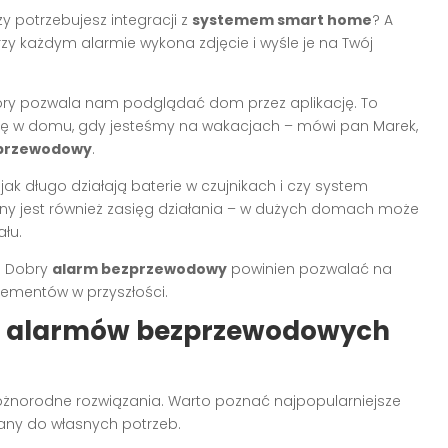
 potrzebujesz integracji z
systemem smart home
? A
 przy każdym alarmie wykona zdjęcie i wyśle je na Twój
tóry pozwala nam podglądać dom przez aplikację. To
się w domu, gdy jesteśmy na wakacjach – mówi pan Marek,
przewodowy
.
jak długo działają baterie w czujnikach i czy system
ny jest również zasięg działania – w dużych domach może
łu.
. Dobry
alarm bezprzewodowy
powinien pozwalać na
lementów w przyszłości.
le alarmów bezprzewodowych
różnorodne rozwiązania. Warto poznać najpopularniejsze
ny do własnych potrzeb.