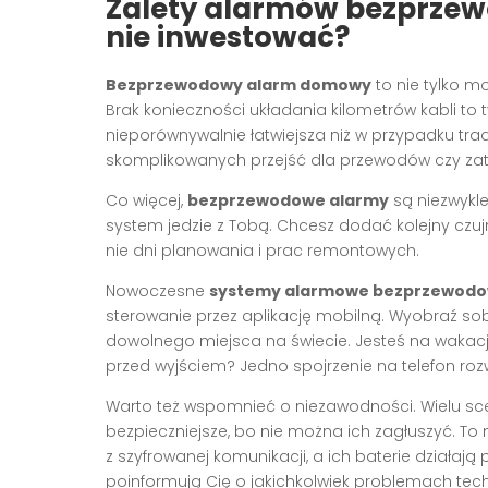
Zalety alarmów bezprzew
nie inwestować?
Bezprzewodowy alarm domowy
to nie tylko m
Brak konieczności układania kilometrów kabli to ty
nieporównywalnie łatwiejsza niż w przypadku tr
skomplikowanych przejść dla przewodów czy zatr
Co więcej,
bezprzewodowe alarmy
są niezwykl
system jedzie z Tobą. Chcesz dodać kolejny czujni
nie dni planowania i prac remontowych.
Nowoczesne
systemy alarmowe bezprzewod
sterowanie przez aplikację mobilną. Wyobraź so
dowolnego miejsca na świecie. Jesteś na wakacj
przed wyjściem? Jedno spojrzenie na telefon rozw
Warto też wspomnieć o niezawodności. Wielu sce
bezpieczniejsze, bo nie można ich zagłuszyć. T
z szyfrowanej komunikacji, a ich baterie działają
poinformują Cię o jakichkolwiek problemach te