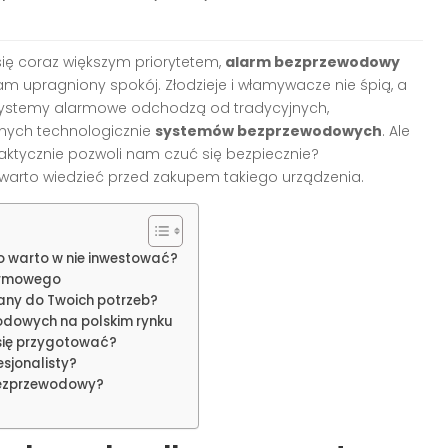
ę coraz większym priorytetem,
alarm bezprzewodowy
am upragniony spokój. Złodzieje i włamywacze nie śpią, a
ystemy alarmowe odchodzą od tradycyjnych,
ych technologicznie
systemów bezprzewodowych
. Ale
aktycznie pozwoli nam czuć się bezpiecznie?
warto wiedzieć przed zakupem takiego urządzenia.
 warto w nie inwestować?
armowego
ny do Twoich potrzeb?
odowych na polskim rynku
 się przygotować?
esjonalisty?
bezprzewodowy?