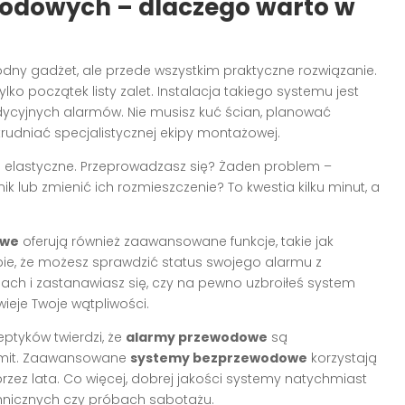
odowych – dlaczego warto w
odny gadżet, ale przede wszystkim praktyczne rozwiązanie.
lko początek listy zalet. Instalacja takiego systemu jest
adycyjnych alarmów. Nie musisz kuć ścian, planować
udniać specjalistycznej ekipy montażowej.
e elastyczne. Przeprowadzasz się? Żaden problem –
k lub zmienić ich rozmieszczenie? To kwestia kilku minut, a
owe
oferują również zaawansowane funkcje, takie jak
bie, że możesz sprawdzić status swojego alarmu z
ach i zastanawiasz się, czy na pewno uzbroiłeś system
ieje Twoje wątpliwości.
ptyków twierdzi, że
alarmy przewodowe
są
o mit. Zaawansowane
systemy bezprzewodowe
korzystają
 przez lata. Co więcej, dobrej jakości systemy natychmiast
chnicznych czy próbach sabotażu.