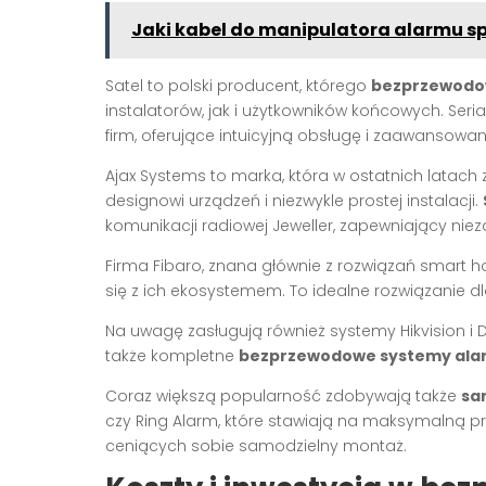
Jaki kabel do manipulatora alarmu s
Satel to polski producent, którego
bezprzewodo
instalatorów, jak i użytkowników końcowych. Ser
firm, oferujące intuicyjną obsługę i zaawansowan
Ajax Systems to marka, która w ostatnich latac
designowi urządzeń i niezwykle prostej instalacji.
komunikacji radiowej Jeweller, zapewniający ni
Firma Fibaro, znana głównie z rozwiązań smart h
się z ich ekosystemem. To idealne rozwiązanie dl
Na uwagę zasługują również systemy Hikvision i 
także kompletne
bezprzewodowe systemy al
Coraz większą popularność zdobywają także
sa
czy Ring Alarm, które stawiają na maksymalną pro
ceniących sobie samodzielny montaż.