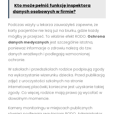
Kto może pełnić funkcję inspektora
danych osobowych w firmie?
Podczas wizyty u lekarza zauważyłeś zapewne, że
karty pacjentów nie leżą już na biurku, gdzie każdy
mógłby je przejrzeć. To właśnie efekt RODO.
Ochrona
danych medycznych
jest szczególnie istotna,
ponieważ informacje o zdrowiu należą do tzw.
danych wrażliwych i podlegają wzmocnionej
ochronie.
W szkołach i przedszkolach rodzice podpisują zgody
na wykorzystanie wizerunku dziecka. Przed publikacją
zdjęć z uroczystości szkolnych na stronie
internetowej placówki, konieczne jest uzyskanie takiej
zgody. Co więcej, rodzice mają prawo ją wycofać w
dowolnym momencie.
Kamery monitoringu w miejscach publicznych
również podlegają regulacjom RODO. Administrator