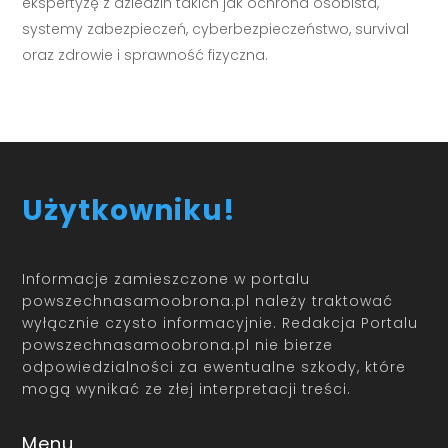
ekspertyzę z dziedzin takich jak ochrona osobista,
systemy zabezpieczeń, cyberbezpieczeństwo, survival
oraz zdrowie i sprawność fizyczna.
Użytkowniku!
Informacje zamieszczone w portalu
powszechnasamoobrona.pl należy traktować
wyłącznie czysto informacyjnie. Redakcja Portalu
powszechnasamoobrona.pl nie bierze
odpowiedzialności za ewentualne szkody, które
mogą wynikać ze złej interpretacji treści.
Menu