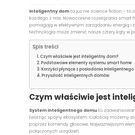
Inteligentny dom
to już nie science fiction – to
każdego z nas. Nowoczesne rozwiązania smart hom
pomagają w efektywnym zarządzaniu energią i zap
technologia może zmienić nasze cztery kąty w prz
Spis treści
Czym właściwie jest inteligentny dom?
Podstawowe elementy systemu smart home
Korzyści płynące z posiadania inteligentneg
Przyszłość inteligentnych domów
Czym właściwie jest inte
System inteligentnego domu
to zaawansowana 
tworząc spójny ekosystem. Całością możemy st
poprzez komendy głosowe. Najważniejszym elemen
połączonych urządzeń.