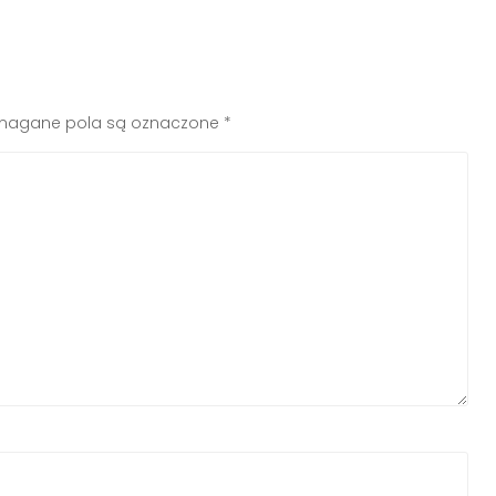
agane pola są oznaczone
*