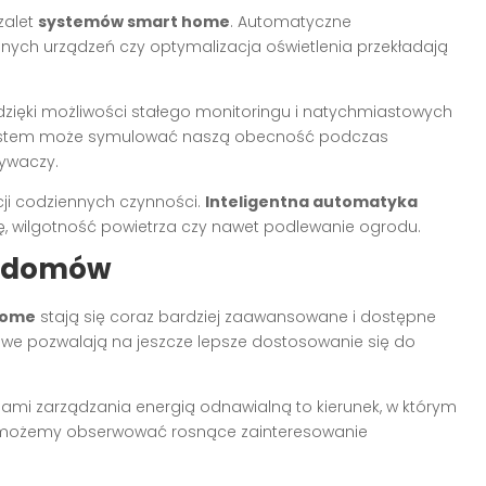
zalet
systemów smart home
. Automatyczne
nych urządzeń czy optymalizacja oświetlenia przekładają
ięki możliwości stałego monitoringu i natychmiastowych
System może symulować naszą obecność podczas
ywaczy.
ji codziennych czynności.
Inteligentna automatyka
wilgotność powietrza czy nawet podlewanie ogrodu.
ch domów
home
stają się coraz bardziej zaawansowane i dostępne
owe pozwalają na jeszcze lepsze dostosowanie się do
mami zarządzania energią odnawialną to kierunek, w którym
az możemy obserwować rosnące zainteresowanie