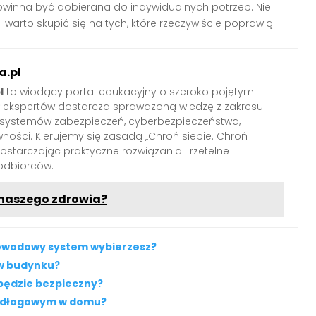
winna być dobierana do indywidualnych potrzeb. Nie
 warto skupić się na tych, które rzeczywiście poprawią
.pl
l
to wiodący portal edukacyjny o szeroko pojętym
ł ekspertów dostarcza sprawdzoną wiedzę z zakresu
 systemów zabezpieczeń, cyberbezpieczeństwa,
wności. Kierujemy się zasadą „Chroń siebie. Chroń
 dostarczając praktyczne rozwiązania i rzetelne
odbiorców.
 naszego zdrowia?
zewodowy system wybierzesz?
 w budynku?
będzie bezpieczny?
podłogowym w domu?