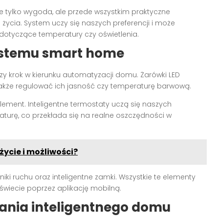
ie tylko wygoda, ale przede wszystkim praktyczne
życia. System uczy się naszych preferencji i może
dotyczące temperatury czy oświetlenia.
stemu smart home
zy krok w kierunku automatyzacji domu. Żarówki LED
 także regulować ich jasność czy temperaturę barwową.
element. Inteligentne termostaty uczą się naszych
turę, co przekłada się na realne oszczędności w
życie i możliwości?
iki ruchu oraz inteligentne zamki. Wszystkie te elementy
iecie poprzez aplikację mobilną.
dania inteligentnego domu