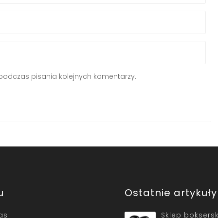
podczas pisania kolejnych komentarzy.
u
Ostatnie artykuły
as
Sklep boksersk