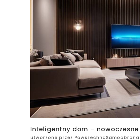
Inteligentny dom – nowoczesne
utworzone przez
PowszechnaSamoobrona.