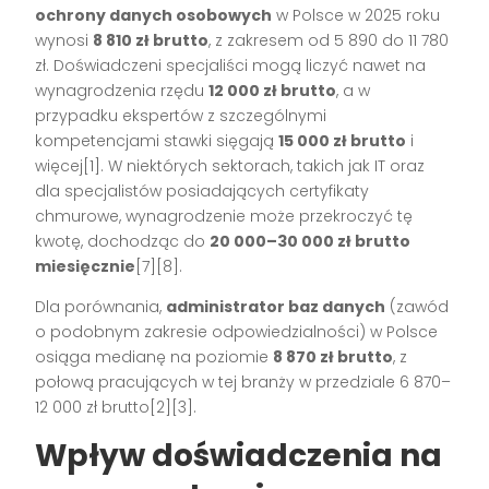
ochrony danych osobowych
w Polsce w 2025 roku
wynosi
8 810 zł brutto
, z zakresem od 5 890 do 11 780
zł. Doświadczeni specjaliści mogą liczyć nawet na
wynagrodzenia rzędu
12 000 zł brutto
, a w
przypadku ekspertów z szczególnymi
kompetencjami stawki sięgają
15 000 zł brutto
i
więcej[1]. W niektórych sektorach, takich jak IT oraz
dla specjalistów posiadających certyfikaty
chmurowe, wynagrodzenie może przekroczyć tę
kwotę, dochodząc do
20 000–30 000 zł brutto
miesięcznie
[7][8].
Dla porównania,
administrator baz danych
(zawód
o podobnym zakresie odpowiedzialności) w Polsce
osiąga medianę na poziomie
8 870 zł brutto
, z
połową pracujących w tej branży w przedziale 6 870–
12 000 zł brutto[2][3].
Wpływ doświadczenia na