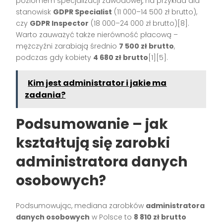
poziomem specjalizacji zawodowej, na przykład dla
stanowisk
GDPR Specialist
(11 000–14 500 zł brutto),
czy
GDPR Inspector
(18 000–24 000 zł brutto)[8].
Warto zauważyć także nierówność płacową –
mężczyźni zarabiają średnio
7 500 zł brutto
,
podczas gdy kobiety
4 680 zł brutto
[1][5].
Kim jest administrator i jakie ma
zadania?
Podsumowanie – jak
kształtują się zarobki
administratora danych
osobowych?
Podsumowując, mediana zarobków
administratora
danych osobowych
w Polsce to
8 810 zł brutto