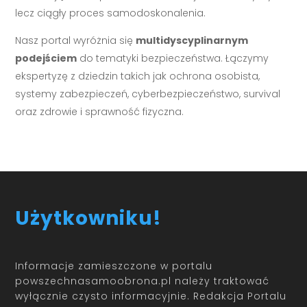
lecz ciągły proces samodoskonalenia.
Nasz portal wyróżnia się
multidyscyplinarnym
podejściem
do tematyki bezpieczeństwa. Łączymy
ekspertyzę z dziedzin takich jak ochrona osobista,
systemy zabezpieczeń, cyberbezpieczeństwo, survival
oraz zdrowie i sprawność fizyczna.
Użytkowniku!
Informacje zamieszczone w portalu
powszechnasamoobrona.pl należy traktować
wyłącznie czysto informacyjnie. Redakcja Portalu