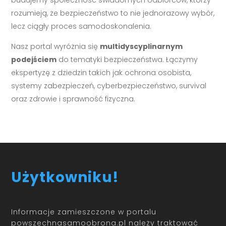
budujemy społeczność świadomych odbiorców, którzy
rozumieją, że bezpieczeństwo to nie jednorazowy wybór,
lecz ciągły proces samodoskonalenia.
Nasz portal wyróżnia się
multidyscyplinarnym
podejściem
do tematyki bezpieczeństwa. Łączymy
ekspertyzę z dziedzin takich jak ochrona osobista,
systemy zabezpieczeń, cyberbezpieczeństwo, survival
oraz zdrowie i sprawność fizyczna.
Użytkowniku!
Informacje zamieszczone w portalu
powszechnasamoobrona.pl należy traktować