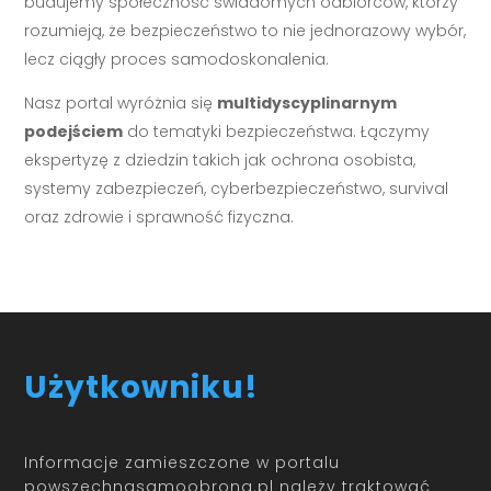
budujemy społeczność świadomych odbiorców, którzy
rozumieją, że bezpieczeństwo to nie jednorazowy wybór,
lecz ciągły proces samodoskonalenia.
Nasz portal wyróżnia się
multidyscyplinarnym
podejściem
do tematyki bezpieczeństwa. Łączymy
ekspertyzę z dziedzin takich jak ochrona osobista,
systemy zabezpieczeń, cyberbezpieczeństwo, survival
oraz zdrowie i sprawność fizyczna.
Użytkowniku!
Informacje zamieszczone w portalu
powszechnasamoobrona.pl należy traktować