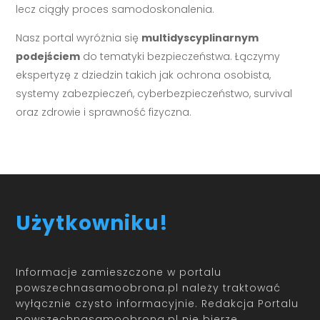
lecz ciągły proces samodoskonalenia.
Nasz portal wyróżnia się
multidyscyplinarnym
podejściem
do tematyki bezpieczeństwa. Łączymy
ekspertyzę z dziedzin takich jak ochrona osobista,
systemy zabezpieczeń, cyberbezpieczeństwo, survival
oraz zdrowie i sprawność fizyczna.
Użytkowniku!
Informacje zamieszczone w portalu
powszechnasamoobrona.pl należy traktować
wyłącznie czysto informacyjnie. Redakcja Portalu
powszechnasamoobrona.pl nie bierze