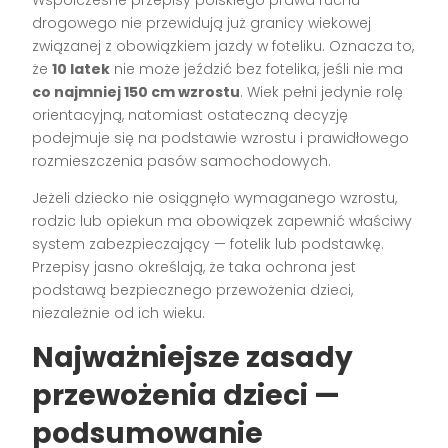
Współczesne przepisy polskiego prawa ruchu
drogowego nie przewidują już granicy wiekowej
związanej z obowiązkiem jazdy w foteliku. Oznacza to,
że
10 latek
nie może jeździć bez fotelika, jeśli nie ma
co najmniej 150 cm wzrostu
. Wiek pełni jedynie rolę
orientacyjną, natomiast ostateczną decyzję
podejmuje się na podstawie wzrostu i prawidłowego
rozmieszczenia pasów samochodowych.
Jeżeli dziecko nie osiągnęło wymaganego wzrostu,
rodzic lub opiekun ma obowiązek zapewnić właściwy
system zabezpieczający — fotelik lub podstawkę.
Przepisy jasno określają, że taka ochrona jest
podstawą bezpiecznego przewożenia dzieci,
niezależnie od ich wieku.
Najważniejsze zasady
przewożenia dzieci —
podsumowanie