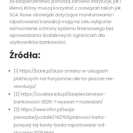
za bezpieczeństwo ponoszą zarówno instytucje, jak i
klienci, którzy muszą korzystać z rozwiązań takich jak
SCA. Nowe obowiązki dotyczące monitorowania i
raportowania transakcji mają na celu wyłącznie
wzmocnienie ochrony systemu finansowego bez
wprowadzania dodatkowych ograniczeń dla
użytkowników bankowości.
Źródła:
[1] https://bank.pl/duze-zmiany-w-uslugach-
platniczych-na-horyzoncie-ale-to-jeszcze-nie-
rewolucja/
[2] https://cookies.edu.pl/bezpieczenstwo-
bankowosci-2025-7-wyzwan-i-rozwiazan/
[3] https://www.infor.pl/twoje-
pieniadze/podatki/7427513,platnosci-karta-
powyzej-tej-kwoty-beda-raportowane-od-
stycznia-2026.html