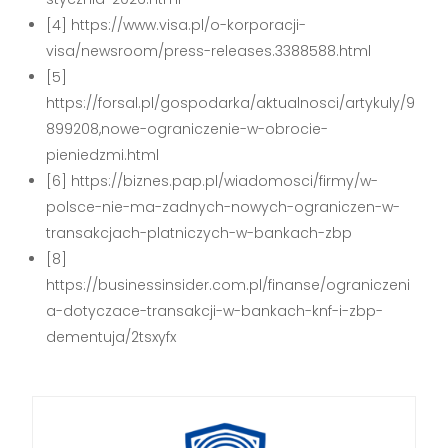
[4] https://www.visa.pl/o-korporacji-
visa/newsroom/press-releases.3388588.html
[5]
https://forsal.pl/gospodarka/aktualnosci/artykuly/9
899208,nowe-ograniczenie-w-obrocie-
pieniedzmi.html
[6] https://biznes.pap.pl/wiadomosci/firmy/w-
polsce-nie-ma-zadnych-nowych-ograniczen-w-
transakcjach-platniczych-w-bankach-zbp
[8]
https://businessinsider.com.pl/finanse/ograniczeni
a-dotyczace-transakcji-w-bankach-knf-i-zbp-
dementuja/2tsxyfx