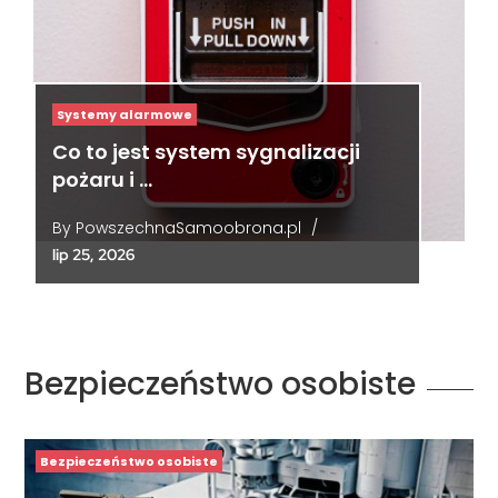
Systemy alarmowe
Co to jest system sygnalizacji
pożaru i …
By
PowszechnaSamoobrona.pl
/
lip 25, 2026
Bezpieczeństwo osobiste
Bezpieczeństwo osobiste