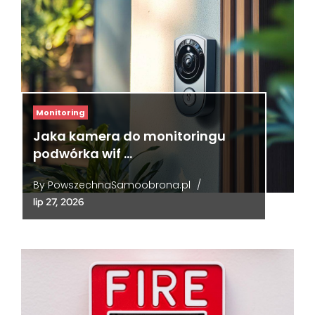
Monitoring
Jaka kamera do monitoringu
podwórka wif …
By
PowszechnaSamoobrona.pl
/
lip 27, 2026